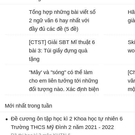
Tổng hợp những bài viết số
Hã
2 ngữ văn 6 hay nhất với
gi
đầy đủ các đề (5 đề)
[CTST] Giải SBT Mĩ thuật 6
Ski
bài 3: Túi giấy đựng quà
wo
tặng
"Mây' và "sóng" có thể làm
[C
cho em liên tưởng tới những
vă
đối tượng nào. Xác định biện
mộ
pháp tu từ được sử dụng
Mới nhất trong tuần
trong hình ảnh "bình minh
vàng", "vầng trăng bạc" và
Đề cương ôn tập học kì 2 Khoa học tự nhiên 6
nêu tác dụng của biện pháp
Trường THCS Mỹ Đình 2 năm 2021 - 2022
tu từ đó