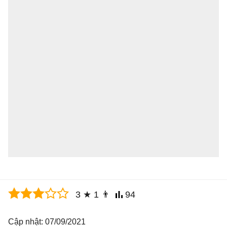
3
★
1
👨
94
Cập nhật: 07/09/2021