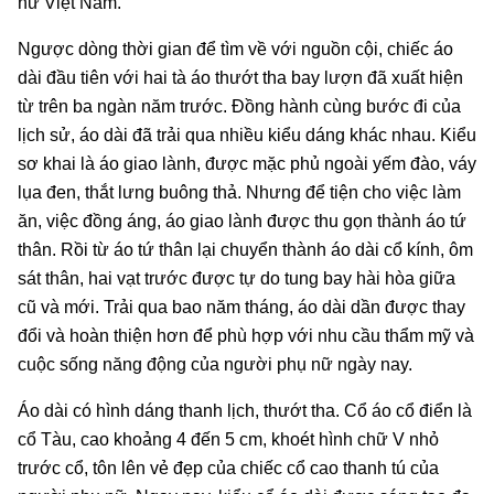
nữ Việt Nam.
Ngược dòng thời gian để tìm về với nguồn cội, chiếc áo
dài đầu tiên với hai tà áo thướt tha bay lượn đã xuất hiện
từ trên ba ngàn năm trước. Đồng hành cùng bước đi của
lịch sử, áo dài đã trải qua nhiều kiểu dáng khác nhau. Kiểu
sơ khai là áo giao lành, được mặc phủ ngoài yếm đào, váy
lụa đen, thắt lưng buông thả. Nhưng để tiện cho việc làm
ăn, việc đồng áng, áo giao lành được thu gọn thành áo tứ
thân. Rồi từ áo tứ thân lại chuyển thành áo dài cổ kính, ôm
sát thân, hai vạt trước được tự do tung bay hài hòa giữa
cũ và mới. Trải qua bao năm tháng, áo dài dần được thay
đổi và hoàn thiện hơn để phù hợp với nhu cầu thẩm mỹ và
cuộc sống năng động của người phụ nữ ngày nay.
Áo dài có hình dáng thanh lịch, thướt tha. Cổ áo cổ điển là
cổ Tàu, cao khoảng 4 đến 5 cm, khoét hình chữ V nhỏ
trước cổ, tôn lên vẻ đẹp của chiếc cổ cao thanh tú của