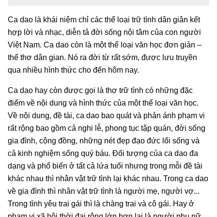
Ca dao là khái niệm chỉ các thể loại trữ tình dân giân kết
hợp lời và nhạc, diễn tả đời sống nội tâm của con người
Việt Nam. Ca dao còn là một thể loại văn học đơn giản –
thể thơ dân gian. Nó ra đời từ rất sớm, được lưu truyền
qua nhiều hình thức cho đến hôm nay.
Ca dao hay còn được gọi là thơ trữ tình có những đặc
điểm về nội dung và hình thức của một thể loại văn học.
Về nội dung, đề tài, ca dao bao quát và phản ánh phạm vi
rất rộng bao gồm cả nghi lễ, phong tục tập quán, đời sống
gia đình, cộng đồng, những nét đẹp đạo đức lối sống và
cả kinh nghiệm sống quý báu. Đối tượng của ca dao đa
dạng và phổ biến ở tất cả lứa tuổi nhưng trong mỗi đề tài
khác nhau thì nhân vật trữ tình lại khác nhau. Trong ca dao
về gia đình thì nhân vật trữ tình là người mẹ, người vợ...
Trong tình yêu trai gái thì là chàng trai và cô gái. Hay ở
phạm vi xã hội thời đại rộng lớn hơn lại là người phụ nữ,