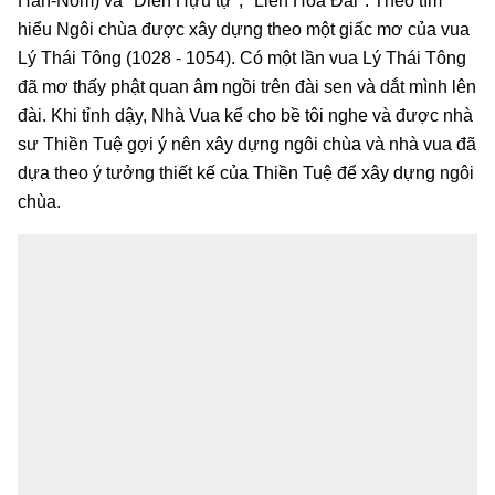
Hán-Nôm) và "Diên Hựu tự", "Liên Hoa Đài". Theo tìm
hiểu Ngôi chùa được xây dựng theo một giấc mơ của vua
Lý Thái Tông (1028 - 1054). Có một lần vua Lý Thái Tông
đã mơ thấy phật quan âm ngồi trên đài sen và dắt mình lên
đài. Khi tỉnh dậy, Nhà Vua kể cho bề tôi nghe và được nhà
sư Thiền Tuệ gợi ý nên xây dựng ngôi chùa và nhà vua đã
dựa theo ý tưởng thiết kế của Thiền Tuệ để xây dựng ngôi
chùa.