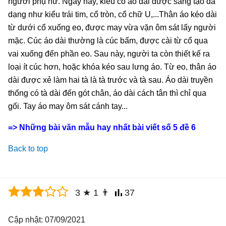
người phụ nữ. Ngay nay, kiểu cổ áo dài được sáng tạo đa
dạng như kiểu trái tim, cổ tròn, cổ chữ U,...Thân áo kéo dài
từ dưới cổ xuống eo, được may vừa vặn ôm sát lấy người
mặc. Cúc áo dài thường là cúc bấm, được cài từ cổ qua
vai xuống đến phần eo. Sau này, người ta còn thiết kế ra
loại ít cúc hơn, hoặc khóa kéo sau lưng áo. Từ eo, thân áo
dài được xẻ làm hai tà là tà trước và tà sau. Áo dài truyền
thống có tà dài đến gót chân, áo dài cách tân thì chỉ qua
gối. Tay áo may ôm sát cánh tay...
=> Những bài văn mẫu hay nhất bài viết số 5 đề 6
Back to top
3
★
1
👨
37
Cập nhật: 07/09/2021