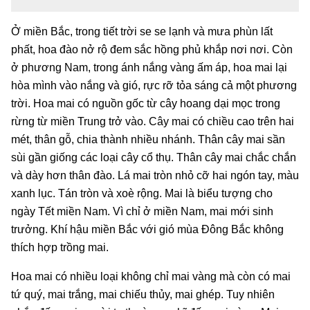
Ở miền Bắc, trong tiết trời se se lạnh và mưa phùn lất
phất, hoa đào nở rộ đem sắc hồng phủ khắp nơi nơi. Còn
ở phương Nam, trong ánh nắng vàng ấm áp, hoa mai lại
hòa mình vào nắng và gió, rực rỡ tỏa sáng cả một phương
trời. Hoa mai có nguồn gốc từ cây hoang dại mọc trong
rừng từ miền Trung trở vào. Cây mai có chiều cao trên hai
mét, thân gỗ, chia thành nhiều nhánh. Thân cây mai sần
sùi gần giống các loại cây cổ thụ. Thân cây mai chắc chắn
và dày hơn thân đào. Lá mai tròn nhỏ cỡ hai ngón tay, màu
xanh lục. Tán tròn và xoè rộng. Mai là biểu tượng cho
ngày Tết miền Nam. Vì chỉ ở miền Nam, mai mới sinh
trưởng. Khí hậu miền Bắc với gió mùa Đông Bắc không
thích hợp trồng mai.
Hoa mai có nhiều loại không chỉ mai vàng mà còn có mai
tứ quý, mai trắng, mai chiếu thủy, mai ghép. Tuy nhiên