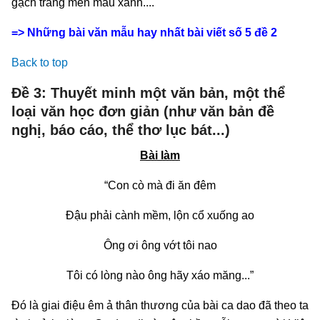
gạch tráng men màu xanh....
=> Những bài văn mẫu hay nhất bài viết số 5 đề 2
Back to top
Đề 3: Thuyết minh một văn bản, một thể
loại văn học đơn giản (như văn bản đề
nghị, báo cáo, thể thơ lục bát...)
Bài làm
“Con cò mà đi ăn đêm
Đậu phải cành mềm, lộn cổ xuống ao
Ông ơi ông vớt tôi nao
Tôi có lòng nào ông hãy xáo măng...”
Đó là giai điệu êm ả thân thương của bài ca dao đã theo ta