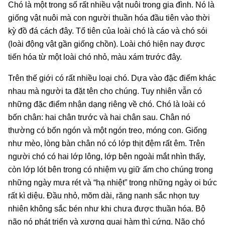
Chó là một trong số rất nhiều vật nuôi trong gia đình. Nó là
giống vật nuôi mà con người thuần hóa đầu tiên vào thời
kỳ đồ đá cách đây. Tổ tiên của loài chó là cáo và chó sói
(loài động vật gần giống chồn). Loài chó hiện nay được
tiến hóa từ một loài chó nhỏ, màu xám trước đây.
Trên thế giới có rất nhiều loại chó. Dựa vào đặc điểm khác
nhau mà người ta đặt tên cho chúng. Tuy nhiên vẫn có
những đặc điểm nhận dạng riêng về chó. Chó là loài có
bốn chân: hai chân trước và hai chân sau. Chân nó
thường có bốn ngón và một ngón treo, móng con. Giống
như mèo, lòng bàn chân nó có lớp thịt đệm rất êm. Trên
người chó có hai lớp lông, lớp bên ngoài mắt nhìn thấy,
còn lớp lót bên trong có nhiệm vụ giữ ấm cho chúng trong
những ngày mưa rét và “hạ nhiệt” trong những ngày oi bức
rất kì diệu. Đầu nhỏ, mõm dài, răng nanh sắc nhọn tuy
nhiên không sắc bén như khi chưa được thuần hóa. Bộ
não nó phát triển và xương quai hàm thì cứng. Não chó