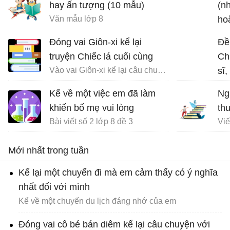
hay ấn tượng (10 mẫu)
(n
Văn mẫu lớp 8
ho
chu
Đóng vai Giôn-xi kể lại
Đề
truyện Chiếc lá cuối cùng
Ch
Vào vai Giôn-xi kể lại câu chuyện Chiếc lá cuối cùng
sĩ
về 
Kể về một việc em đã làm
Ng
đạ
khiến bố mẹ vui lòng
th
Bài viết số 2 lớp 8 đề 3
Mới nhất trong tuần
Kể lại một chuyến đi mà em cảm thấy có ý nghĩa
nhất đối với mình
Kể về một chuyến du lịch đáng nhớ của em
Đóng vai cô bé bán diêm kể lại câu chuyện với