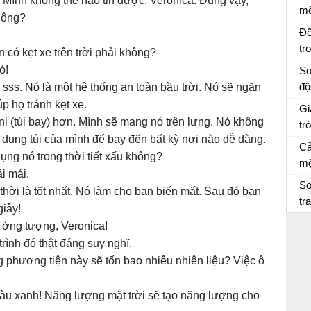
. Mình không thể nào tin được. Veronica: Đúng vậy,
mộ
không?
7 
Đề
tr
n có kẹt xe trên trời phải không?
tậ
Bà
ó!
So
độ
sss. Nó là một hệ thống an toàn bầu trời. Nó sẽ ngăn
So
p họ tránh kẹt xe.
Gi
ni (túi bay) hơn. Mình sẽ mang nó trên lưng. Nó không
tr
ử dụng túi của mình để bay đến bất kỳ nơi nào dễ dàng.
Tr
Ng
Cả
ụng nó trong thời tiết xấu không?
mộ
Trờ
mộ
i mái.
cá
Cả
So
thời là tốt nhất. Nó làm cho bạn biến mất. Sau đó bạn
và
Nh
tr
giây!
7
Th
 tưởng tượng, Veronica!
2
rình đó thật đáng suy nghĩ.
g phương tiện này sẽ tốn bao nhiêu nhiên liệu? Việc ô
màu xanh! Năng lượng mặt trời sẽ tạo năng lượng cho