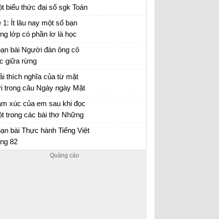
t biểu thức đại số sgk Toán
tập 2 trang 29
 1: Ít lâu nay một số bạn
ong lớp có phần lơ là học
p.
i văn mẫu lớp 7 số 5 đề 1
ạn bài Người đàn ông cô
c giữa rừng
ạn bài SGK Ngữ Văn 7 tập 1 Cánh diều
ải thích nghĩa của từ mặt
ời trong câu Ngày ngày Mặt
ời đi qua trên lăng / Thấy
hĩa của từ mặt trời trong câu Ngày ngày Mặt
m xúc của em sau khi đọc
t Mặt Trời trong lăng rất đỏ
i...
t trong các bài thơ Những
nh buồm, Mây và sóng, Mẹ
m xúc sau khi đọc một trong các bài thơ
ạn bài Thực hành Tiếng Việt
 quả
ững cánh buồm, Mây và sóng, Mẹ và quả lớp
ang 82
ực hành Tiếng Việt trang 62 Cánh Diều 7 tập