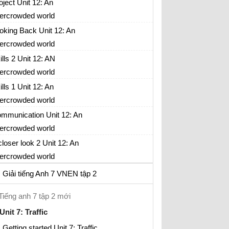
formation in 3., and the film
oject Unit 12: An
inions.
view on Nick’s blog as a
ercrowded world
del. You may follow the
oking Back Unit 12: An
iting plan below.
ercrowded world
ills 2 Unit 12: AN
ercrowded world
ills 1 Unit 12: An
ercrowded world
mmunication Unit 12: An
ercrowded world
closer look 2 Unit 12: An
ercrowded world
Giải tiếng Anh 7 VNEN tập 2
Tiếng anh 7 tập 2 mới
Unit 7: Traffic
Getting started Unit 7: Traffic