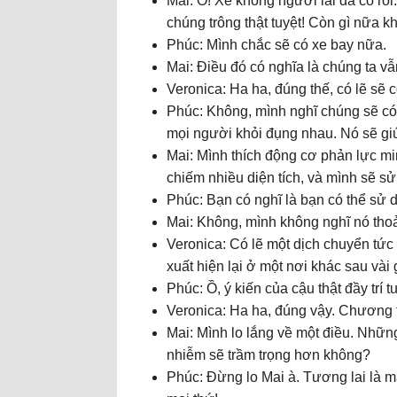
Mai: Ồ! Xe không người lái đã có rồi
chúng trông thật tuyệt! Còn gì nữa 
Phúc: Mình chắc sẽ có xe bay nữa.
Mai: Điều đó có nghĩa là chúng ta vẫ
Veronica: Ha ha, đúng thế, có lẽ sẽ c
Phúc: Không, mình nghĩ chúng sẽ có 
mọi người khỏi đụng nhau. Nó sẽ giú
Mai: Mình thích động cơ phản lực mi
chiếm nhiều diện tích, và mình sẽ s
Phúc: Bạn có nghĩ là bạn có thể sử d
Mai: Không, mình không nghĩ nó thoả
Veronica: Có lẽ một dịch chuyển tức 
xuất hiện lại ở một nơi khác sau vài 
Phúc: Ồ, ý kiến của cậu thật đầy trí
Veronica: Ha ha, đúng vậy. Chương t
Mai: Mình lo lắng về một điều. Nhữn
nhiễm sẽ trầm trọng hơn không?
Phúc: Đừng lo Mai à. Tương lai là 