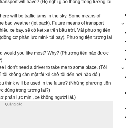
transport will have? (Họ nghĩ giao thông trong tương lai
there will be traffic jams in the sky. Some means of
the bad weather (jet pack). Future means of transport
hiều xe bay, sẽ có kẹt xe trên bầu trời. Vài phương tiện
u (động cơ phản lực mini- túi bay). Phương tiện tương lai
ed would you like most? Why? (Phương tiện nào được
?)
se I don’t need a driver to take me to some place. (Tôi
ì tôi không cần một tài xế chở tôi đến nơi nào đó.)
ou think will be used in the future? (Những phương tiện
c dùng trong tương lai?)
cơ phản lực mini, xe không người lái.)