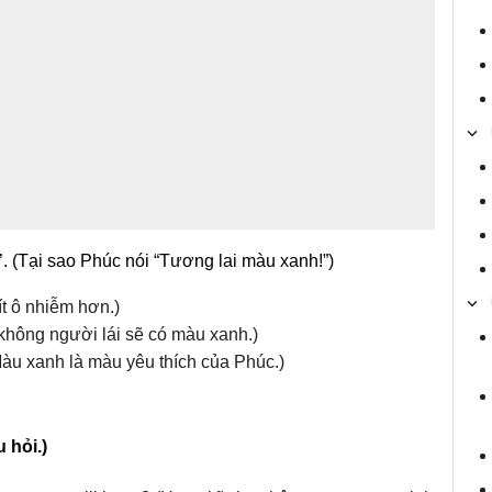
’. (Tại sao Phúc nói “Tương lai màu xanh!”)
ít ô nhiễm hơn.)
e không người lái sẽ có màu xanh.)
(Màu xanh là màu yêu thích của Phúc.)
 hỏi.)