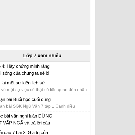
Lớp 7 xem nhiều
 4: Hãy chứng minh rằng
i sống của chúng ta sẽ bị
n bại rất lớn nếu mỗi người
i văn mẫu lớp 7 số 5 đề 4
 lại một sự kiện lịch sử
ông có ý thức bảo vệ môi
 về một sự việc có thật có liên quan đến nhân
ường sống.
t hoặc sự kiện lịch sử
ạn bài Buổi học cuối cùng
ạn bài SGK Ngữ Văn 7 tập 1 Cánh diều
c bài văn nghị luận ĐỪNG
 VẤP NGÃ và trả lời câu
i
ải câu 7 bài 2: Giá trị của