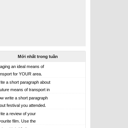
Mới nhất trong tuần
aging an ideal means of
ansport for YOUR area.
ite a short description of it.
ite a short paragraph about
future means of transport in
is unit, include both facts and
w write a short paragraph
inions about the vehicle.
out festival you attended.
ap your writing with your
e the notes below.
ite a review of your
iend. Find which sentences
vourite film. Use the
e facts, and which ones are