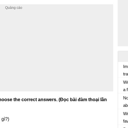
Im
tr
Wr
Wr
a 
th
No
hoose the correct answers. (Đọc bài đàm thoại lần
op
ab
Sw
Us
Wr
 gì?)
fr
fa
ar