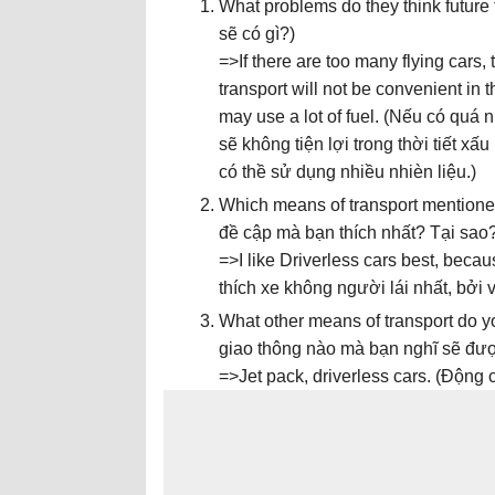
What problems do they think future 
sẽ có gì?)
=>If there are too many flying cars, 
transport will not be convenient in 
may use a lot of fuel. (Nếu có quá n
sẽ không tiện lợi trong thời tiết xấ
có thề sử dụng nhiều nhièn liệu.)
Which means of transport mention
đề cập mà bạn thích nhất? Tại sao
=>I like Driverless cars best, becau
thích xe không người lái nhất, bởi v
What other means of transport do y
giao thông nào mà bạn nghĩ sẽ đượ
=>Jet pack, driverless cars. (Động 