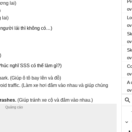
in
Pr
ơng lai)
op
re
ov
)
mo
Lo
lai)
wr
ov
 người lái thì không có…)
Sk
ov
Sk
)
ov
húc nghĩ SSS có thể làm gì?)
Co
ov
park. (Giúp ô tô bay lên và đỗ)
A 
oid traffic. (Làm xe hơi đâm vào nhau và giúp chúng
ov
crashes.
(Giúp tránh xe cộ và đâm vào nhau.)