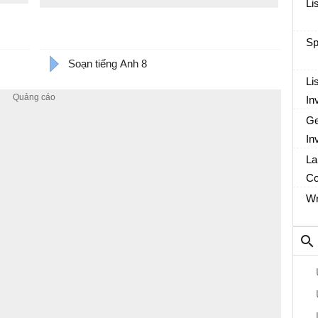
Li
Sp
Soạn tiếng Anh 8
Li
In
Ge
In
La
Co
Wr