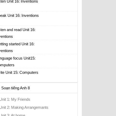
sten Unit 16: Inventions
eak Unit 16: Inventions
sten and read Unit 16:
ventions
tting started Unit 16:
ventions
nguage focus Unit15:
mputers
ite Unit 15: Computers
Soạn tiếng Anh 8
Unit 1: My Friends
Unit 2: Making Arrangemants
Unit 3: At home