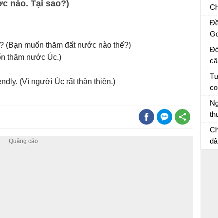
c nào. Tại sao?)
câ
Ch
sĩ
Đề
về
Go
an
it? (Bạn muốn thăm đất nước nào thế?)
ng
Đó
th
muốn thăm nước Úc.)
câ
ch
m
Đó
Tư
ndly. (Vì người Úc rất thân thiện.)
cu
co
và
Hã
Ng
kể
th
mộ
Vi
Ch
th
dâ
ai
Vă
th
ph