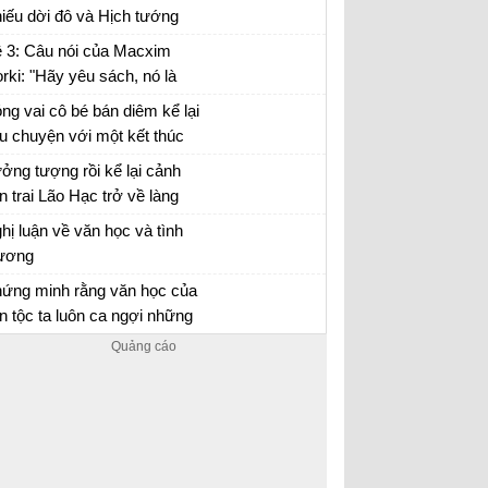
y na...)
iếu dời đô và Hịch tướng
, hãy nêu suy nghĩ của em
 3: Câu nói của Macxim
 vai trò của người lãnh đạo
rki: "Hãy yêu sách, nó là
h minh...
uồn kiến thức, chỉ có kiến
ng vai cô bé bán diêm kể lại
ức là con đường sống" gợi
u chuyện với một kết thúc
o em suy nghĩ gì?
ới
ng vai cô bé bán diêm kể lại câu chuyện về
ởng tượng rồi kể lại cảnh
ộc đời mình với các kết thúc khác nhau
n trai Lão Hạc trở về làng
 thăm mộ cha
y tưởng tượng mình là con trai Lão Hạc để
hị luận về văn học và tình
 lại câu chuyện ngày trở về quê hương thăm
ương
 cha
ết một bài văn nghị luận về văn học và tình
ứng minh rằng văn học của
ương lớp 8
n tộc ta luôn ca ngợi những
 biết “thương người như thể
n học và tình thương
ương thân” và nghiêm khắc
ê bình những kẻ thờ ơ