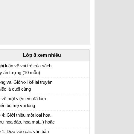
Lớp 8 xem nhiều
hị luận về vai trò của sách
y ấn tượng (10 mẫu)
n mẫu lớp 8
ng vai Giôn-xi kể lại truyện
iếc lá cuối cùng
o vai Giôn-xi kể lại câu chuyện Chiếc lá cuối
 về một việc em đã làm
ng
iến bố mẹ vui lòng
i viết số 2 lớp 8 đề 3
 4: Giới thiệu một loại hoa
hư hoa đào, hoa mai...) hoặc
t loại cây (như cây chuối,
 1: Dựa vào các văn bản