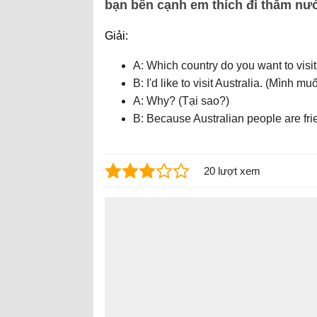
bạn bên cạnh em thích đi thăm nướ
Giải:
A: Which country do you want to vis
B: I'd like to visit Australia. (Mình 
A: Why? (Tại sao?)
B: Because Australian people are frie
20 lượt xem