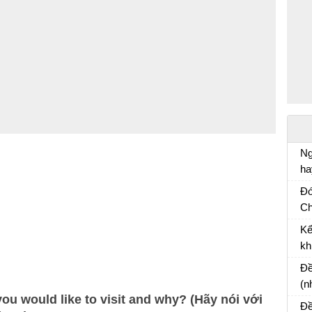
Ng
ha
Vă
Đó
Ch
Và
Kể
cù
kh
Bà
Đề
(n
you would like to visit and why? (Hãy nói với
mộ
Đề