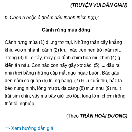
(TRUYỆN VUI DÂN GIAN)
b. Chọn o hoặc ô (thêm dấu thanh thích hợp):
Cảnh rừng mùa đông
Cánh rừng mùa (1) đ...ng trơ trụi. Những thân cây khẳng
khiu vươn nhánh cành (2) kh... xác trên nền trời xám xịt.
Trong (3) h...c cây, mấy gia đình chim họa mi, chim (4) g...
kiến ẩn náu. Con nào con nấy gầy xơ xác, (5) l... đầu ra
nhìn trời bằng những cặp mắt ngơ ngác buồn. Bác gấu
đen nằm co quắp (6) tr...ng hang. (7) H...i cuối thu, bác ta
béo núng nính, lông mượt, da căng (8) tr...n như (9) m...t
trái sim chín, vậy mà bây giờ teo tóp, lông lởm chởm trông
thật tội nghiệp.
(Theo
TRẦN HOÀI DƯƠNG)
=> Xem hướng dẫn giải