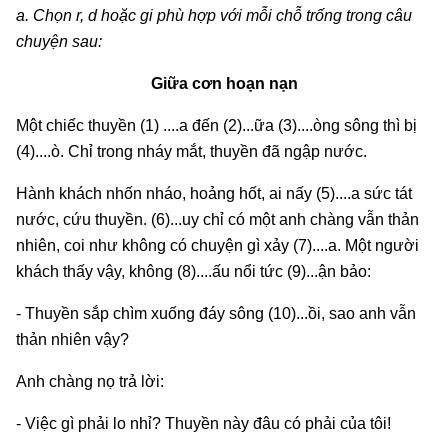
a. Chọn r, d hoặc gi phù hợp với mỗi chỗ trống trong câu
chuyện sau:
Giữa cơn hoạn nạn
Một chiếc thuyền (1) ....a đến (2)...ữa (3)....òng sông thì bị
(4)....ò. Chỉ trong nháy mắt, thuyền đã ngập nước.
Hành khách nhốn nháo, hoảng hốt, ai nấy (5)....a sức tát
nước, cứu thuyền. (6)...uy chỉ có một anh chàng vẫn thản
nhiên, coi như không có chuyện gì xảy (7)....a. Một người
khách thấy vậy, không (8)....ấu nổi tức (9)...ận bảo:
- Thuyền sắp chìm xuống đáy sông (10)...ồi, sao anh vẫn
thản nhiên vậy?
Anh chàng nọ trả lời:
- Việc gì phải lo nhỉ? Thuyền này đâu có phải của tôi!