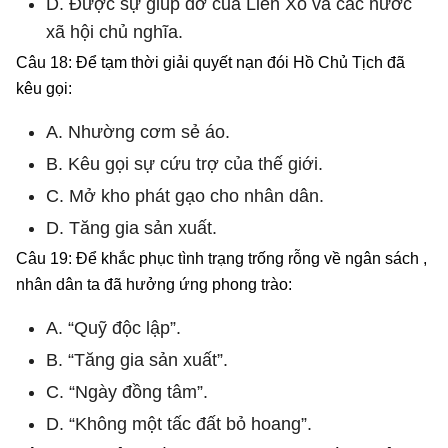
D. Được sự giúp đỡ của Liên Xô và các nước
xã hội chủ nghĩa.
Câu 18: Để tạm thời giải quyết nạn đói Hồ Chủ Tịch đã
kêu gọi:
A. Nhường cơm sẻ áo.
B. Kêu gọi sự cứu trợ của thế giới.
C. Mở kho phát gạo cho nhân dân.
D. Tăng gia sản xuất.
Câu 19: Để khắc phục tình trạng trống rỗng về ngân sách ,
nhân dân ta đã hưởng ứng phong trào:
A. “Quỹ độc lập”.
B. “Tăng gia sản xuất”.
C. “Ngày đồng tâm”.
D. “Không một tấc đất bỏ hoang”.