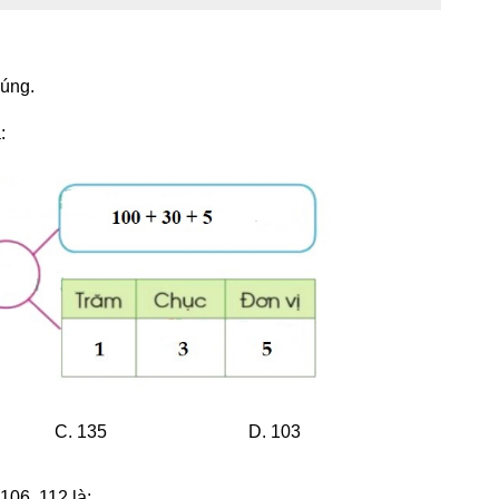
đúng.
:
C. 135
D. 103
106, 112 là: