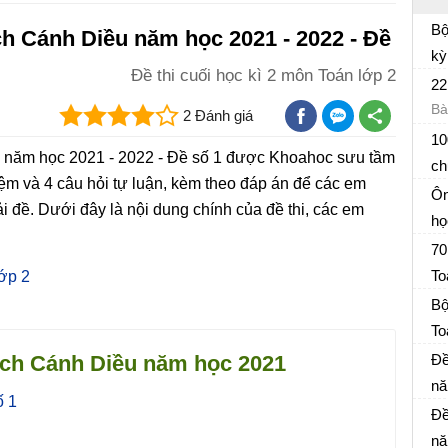
Bộ
ách Cánh Diều năm học 2021 - 2022 - Đề
kỳ
Đề thi cuối học kì 2 môn Toán lớp 2
Đề
22
Bà
2 Đánh giá
10
ều năm học 2021 - 2022 - Đề số 1 được Khoahoc sưu tầm
ch
hiệm và 4 câu hỏi tự luận, kèm theo đáp án để các em
Đề
Ôn
i đề. Dưới đây là nội dung chính của đề thi, các em
họ
Ti
70
To
lớp 2
Đề
Bộ
To
Đề
sách Cánh Diều năm học 2021
Đề
nă
ố 1
Đề
6
Đề
nă