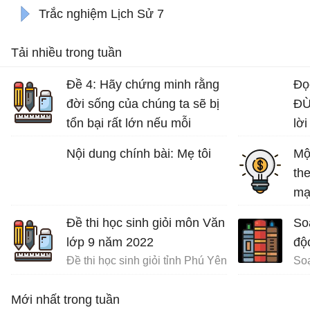
Trắc nghiệm Lịch Sử 7
Tải nhiều trong tuần
Đề 4: Hãy chứng minh rằng
Đọ
đời sống của chúng ta sẽ bị
ĐỪ
tổn bại rất lớn nếu mỗi
lời
người không có ý thức bảo
Nội dung chính bài: Mẹ tôi
Mộ
vệ môi trường sống.
th
Bài văn mẫu lớp 7 số 5 đề 4
mạ
tuổ
Đề thi học sinh giỏi môn Văn
So
lớp 9 năm 2022
độ
Đề thi học sinh giỏi tỉnh Phú Yên
Mới nhất trong tuần