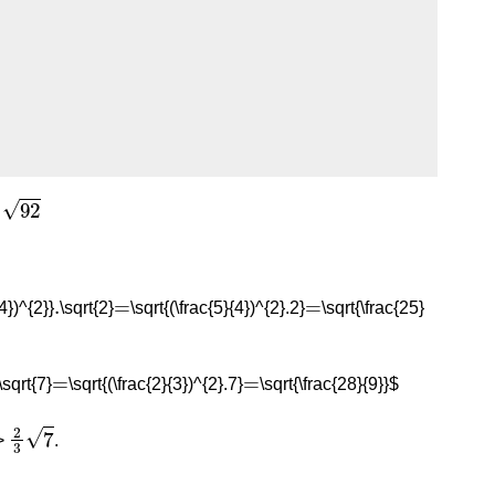
92
=
.
=
=
{4})^{2}}
\sqrt{2}
\sqrt{(\frac{5}{4})^{2}.2}
\sqrt{\frac{25}
=
=
\sqrt{7}
\sqrt{(\frac{2}{3})^{2}.7}
\sqrt{\frac{28}{9}}$
2
3
7
>
.