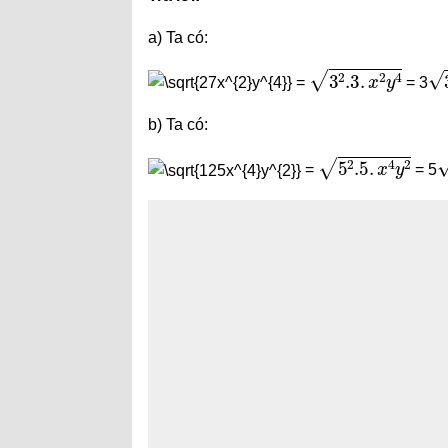
a) Ta có:
3
2
.3
.
x
2
y
4
3
=
= 3
b) Ta có:
5
2
.5
.
x
4
y
2
5
=
= 5