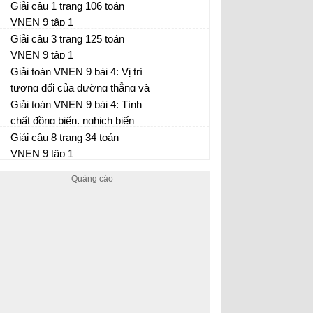
Giải câu 1 trang 106 toán
VNEN 9 tập 1
Giải câu 3 trang 125 toán
VNEN 9 tập 1
Giải toán VNEN 9 bài 4: Vị trí
tương đối của đường thẳng và
đường tròn. Tiếp tuyến của
Giải toán VNEN 9 bài 4: Tính
đường tròn
chất đồng biến, nghịch biến
của hàm số y = ax + b
Giải câu 8 trang 34 toán
VNEN 9 tập 1