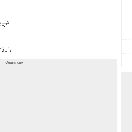
y
2
x
x
2
y.