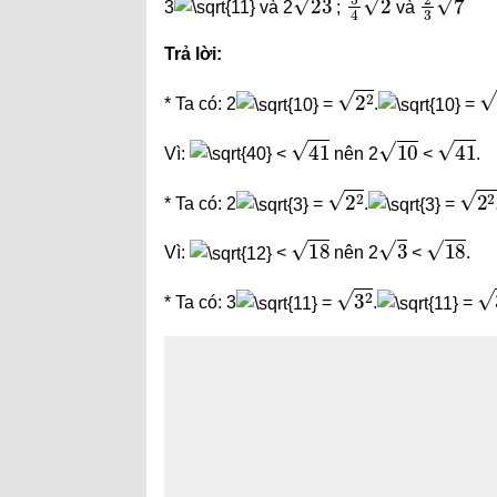
3
và 2
;
và
Trả lời:
2
2
2
* Ta có: 2
=
.
=
41
10
41
Vì:
<
nên 2
<
.
2
2
2
2
.
* Ta có: 2
=
.
=
18
3
18
Vì:
<
nên 2
<
.
3
2
3
* Ta có: 3
=
.
=