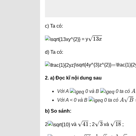
c) Ta có:
13
x
= y
d) Ta có:
=
\sqrt{4y^{3}z^{2}}
\frac{1}{2
2. a) Đọc kĩ nội dung sau
A
Với A
0 và B
0 ta có
A
B
=
−
Với A < 0 và B
0 ta có
b) So sánh:
41
3
18
2
và
; 2
và
;
23
5
4
2
2
3
7