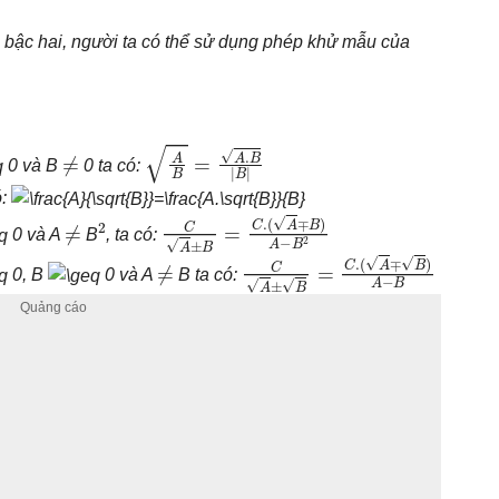
c bậc hai, người ta có thể sử dụng phép khử mẫu của
≠
A
B
=
A
.
B
|
B
|
0 và B
0 ta có:
ó:
≠
2
C
(
A
A
∓
±
B
B
)
=
A
C
−
.
B
2
0 và A
B
, ta có:
≠
C
A
±
B
=
C
.
(
A
∓
B
)
A
−
B
0, B
0 và A
B ta có: