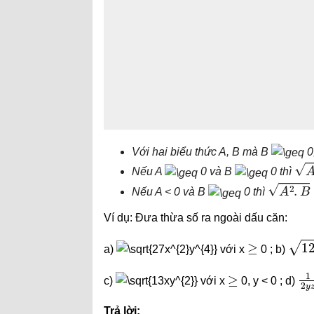
Với hai biểu thức A, B mà B
0,
A
2
Nếu A
0 và B
0 thì
A
2
.
B
=
−
Nếu A < 0 và B
0 thì
Ví dụ: Đưa thừa số ra ngoài dấu căn:
≥
125
a)
với x
0 ; b)
≥
1
2
c)
với x
0, y < 0 ; d)
Trả lời: