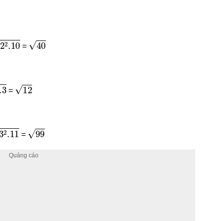
2
.10
40
=
3
12
=
2
.11
99
=