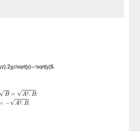
.2
y
z
=
yz}
\sqrt{y}
\sqrt{y}$.
B
=
A
2
.
B
;
A
2
.
B
.