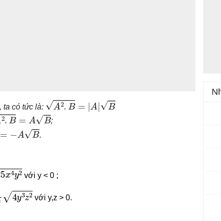
Nh
A
2
.
B
=
|
A
|
B
 ta có tức là:
.
B
=
A
B
;
A
B
.
x
4
y
2
với y < 0 ;
y
4
z
y
3
z
2
với y,z > 0.