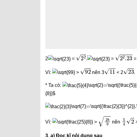
2
2
2
2
.23
2
=
.
=
92
11
23
Vì:
>
nên 3
< 2
.
=
* Ta có:
\sqrt{2}
\sqrt{(\frac{5}
{8}}$
=
.
\sqrt{7}
\sqrt{(\frac{2}{3})^{2}}
28
9
5
4
2
Vì:
>
nên
3. a) Đọc kĩ nội dung sau