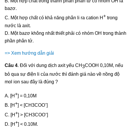
B. Một hợp chất trong thành phần phân tử có nhóm OH là
bazơ.
+
C. Một hợp chất có khả năng phân li ra cation H
trong
nước là axit.
D. Một bazơ không nhất thiết phải có nhóm OH trong thành
phần phân tử.
=> Xem hướng dẫn giải
Câu 4
. Đối với dung dịch axit yếu CH
COOH 0,10M, nếu
3
bỏ qua sự điện li của nước thì đánh giá nào về nồng độ
mol ion sau đây là đúng ?
+
A. [H
] = 0,10M
+
-
B. [H
] < [CH3COO
]
+
-
C. [H
] > [CH3COO
]
+
D. [H
] < 0.10M.