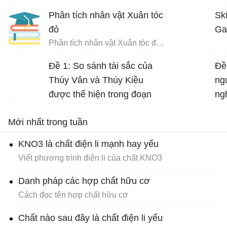
Phân tích nhân vật Xuân tóc
Ski
đỏ
Ga
Phân tích nhân vật Xuân tóc đỏ trong Hạnh phúc của một tang gia
Đề 1: So sánh tài sắc của
Đề
Thúy Vân và Thúy Kiều
ng
được thể hiện trong đoạn
ng
trích sau: “Đầu lòng hai ả tố
Ng
Mới nhất trong tuần
nga… đi về mặc ai”.
KNO3 là chất điện li mạnh hay yếu
Viết phương trình điện li của chất KNO3
Danh pháp các hợp chất hữu cơ
Cách đọc tên hợp chất hữu cơ
Chất nào sau đây là chất điện li yếu