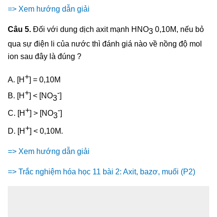
=> Xem hướng dẫn giải
Câu 5.
Đối với dung dịch axit mạnh HNO
0,10M, nếu bỏ
3
qua sự điện li của nước thì đánh giá nào về nồng độ mol
ion sau đây là đúng ?
+
A. [H
] = 0,10M
+
-
B. [H
] < [NO
]
3
+
-
C. [H
] > [NO
]
3
+
D. [H
] < 0,10M.
=> Xem hướng dẫn giải
=> Trắc nghiệm hóa học 11 bài 2: Axit, bazơ, muối (P2)