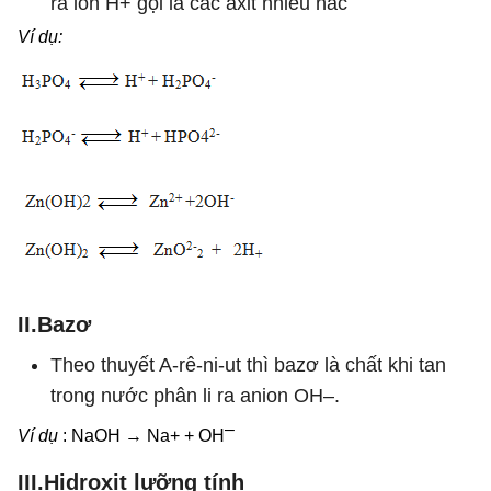
ra ion H+ gọi là các axit nhiều nấc
Ví dụ:
II.Bazơ
Theo thuyết A-rê-ni-ut thì bazơ là chất khi tan
trong nước phân li ra anion OH–.
–
Ví dụ
: NaOH → Na+ + OH
III.Hidroxit lưỡng tính