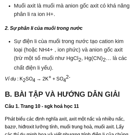
Muối axit là muối mà anion gốc axit có khá năng
phân li ra ion H+.
2. Sự phân li của muối trong nước
Sự điện li cùa muối trong nước tạo cation kim
loại (hoặc NH4+ , ion phức) và anion gốc axit
(trừ một số muối như HgCl
, Hg(CN)
… là các
2
2­
chất điện li yếu).
+
2-
Ví dụ
: K
SO
→ 2K
+ SO
2
4
4
B. BÀI TẬP VÀ HƯỚNG DẪN GIẢI
Câu 1. Trang 10 - sgk hoá học 11
Phát biểu các định nghĩa axit, axit một nấc và nhiều nấc,
bazơ, hiđroxit lưỡng tính, muối trung hoà, muối axit. Lấy
các thí dụ minh hoạ và viết phương trình điện li của chúng.