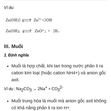
Ví dụ:
III. Muối
1. Định nghĩa
Muối là hợp chất, khi tan trong nước phân li ra
cation kim loại (hoặc cation NH4+) và anion gốc
axit.
+
2-
Ví dụ
: Na
CO
→ 2Na
+ CO
2
3
3
Muối trung hòa là muối mà anion gốc axit không
có khả năng phân li ra ion H+.