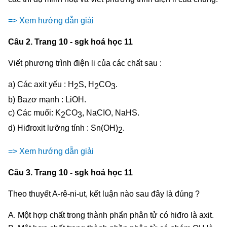
=> Xem hướng dẫn giải
Câu 2. Trang 10 - sgk hoá học 11
Viết phương trình điện li của các chất sau :
a) Các axit yếu : H
S, H
CO
.
2
2
3
b) Bazơ mạnh : LiOH.
c) Các muối: K
CO
, NaCIO, NaHS.
2
3
d) Hiđroxit lưỡng tính : Sn(OH)
.
2
=> Xem hướng dẫn giải
Câu 3. Trang 10 - sgk hoá học 11
Theo thuyết A-rê-ni-ut, kết luận nào sau đây là đúng ?
A. Một hợp chất trong thành phẩn phân tử có hiđro là axit.