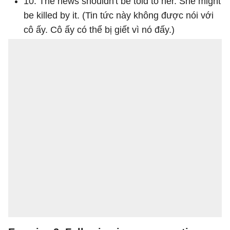
10. The news shouldn't be told to her. She might
be killed by it. (Tin tức này không được nói với
cô ấy. Cô ấy có thể bị giết vì nó đấy.)