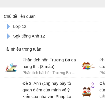
Chủ đề liên quan
Lớp 12
Sgk tiếng Anh 12
Tải nhiều trong tuần
Phân tích hồn Trương Ba da
Ph
hàng thịt (8 mẫu)
củ
Phân tích bài hồn Trương Ba da hàng thịt - Văn mẫu 12
Phâ
Đề 3: Anh (chị) hãy bày tỏ
Cả
quan điểm của mình về ý
củ
kiến của nhà văn Pháp La-
bơ-ruy-e: “Khi một tác phẩm