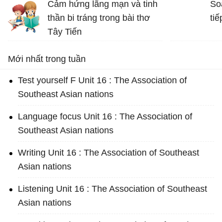
Cảm hứng lãng mạn và tinh
So
nâng cao tinh thần ta lên và
thần bi tráng trong bài thơ
tiế
gợi cho ta những tình cảm
Tây Tiến
cao quý và can đảm,...
Bài thơ Tây Tiến - Văn 12
Mới nhất trong tuần
Test yourself F Unit 16 : The Association of
Southeast Asian nations
Language focus Unit 16 : The Association of
Southeast Asian nations
Writing Unit 16 : The Association of Southeast
Asian nations
Listening Unit 16 : The Association of Southeast
Asian nations