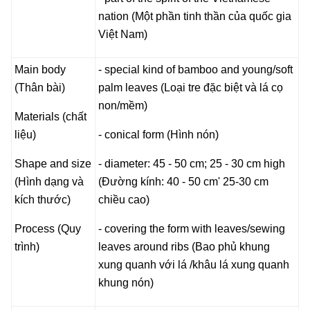
nation (Một phần tinh thần của quốc gia
Việt Nam)
Main body
- special kind of bamboo and young/soft
(Thân bài)
palm leaves (Loại tre đặc biệt và lá cọ
non/mềm)
Materials (chất
liệu)
- conical form (Hình nón)
Shape and size
- diameter: 45 - 50 cm; 25 - 30 cm high
(Hình dạng và
(Đường kính: 40 - 50 cm' 25-30 cm
kích thước)
chiều cao)
Process (Quy
- covering the form with leaves/sewing
trình)
leaves around ribs (Bao phủ khung
xung quanh với lá /khâu lá xung quanh
khung nón)