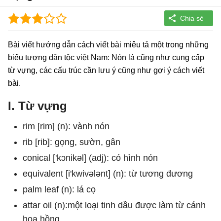
Bài viết hướng dẫn cách viết bài miêu tả một trong những
biểu tượng dân tộc việt Nam: Nón lá cũng như cung cấp
từ vựng, các cấu trúc cần lưu ý cũng như gợi ý cách viết
bài.
I. Từ vựng
rim [rim] (n): vành nón
rib [rib]: gọng, sườn, gân
conical
['kɔnikəl]
(adj): có hình nón
equivalent
[i'kwivələnt]
(n): từ tương đương
palm leaf (n): lá cọ
attar oil (n):một loại tinh dầu được làm từ cánh
hoa hồng