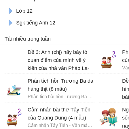
Lớp 12
Sgk tiếng Anh 12
Tải nhiều trong tuần
Đề 3: Anh (chị) hãy bày tỏ
Ph
quan điểm của mình về ý
củ
kiến của nhà văn Pháp La-
Vă
bơ-ruy-e: “Khi một tác phẩm
Phân tích hồn Trương Ba da
Đề
nâng cao tinh thần ta lên và
hàng thịt (8 mẫu)
hì
gợi cho ta những tình cảm
Phân tích bài hồn Trương Ba da hàng thịt - Văn mẫu 12
bà
cao quý và can đảm,...
Dũ
Cảm nhận bài thơ Tây Tiến
Ng
của Quang Dũng (4 mẫu)
số
Cảm nhận Tây Tiến - Văn mẫu 12
na