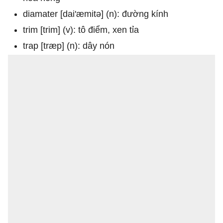
diamater
[dai'æmitə]
(n): đường kính
trim [trim] (v): tô điểm, xen tỉa
trap
[træp]
(n): dây nón