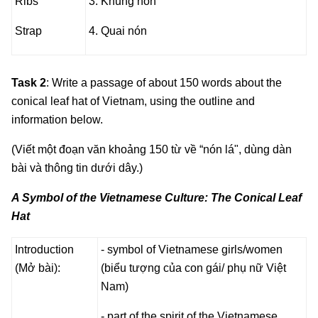
Ribs
3. Khung nón
Strap
4. Quai nón
Task 2
: Write a passage of about 150 words about the
conical leaf hat of Vietnam, using the outline and
information below.
(Viết một đoạn văn khoảng 150 từ về “nón lá", dùng dàn
bài và thông tin dưới dây.)
A Symbol of the Vietnamese Culture: The Conical Leaf
Hat
Introduction
- symbol of Vietnamese girls/women
(Mở bài):
(biểu tượng của con gái/ phụ nữ Việt
Nam)
- part of the spirit of the Vietnamese