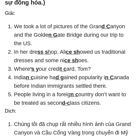
sự đồng hóa.)
Giải:
We took a lot of pictures of the Gran
d C
anyon
and the Golde
n G
ate Bridge during our trip to
the US.
In her dre
ss s
h
op, Ali
ce sh
owed us traditional
dresses and some ni
ce sh
oes.
Where
’
s y
our credi
t c
ard, Tom?
India
n c
uisine ha
d g
ained popularity i
n C
anada
before Indian immigrants settled there.
People living in a foreig
n c
ountry don’t want to
be treated as secon
d-c
lass citizens.
Dịch:
Chúng tôi đã chụp rất nhiều hình ảnh của Grand
Canyon và Cầu Cổng Vàng trong chuyến đi Mỹ