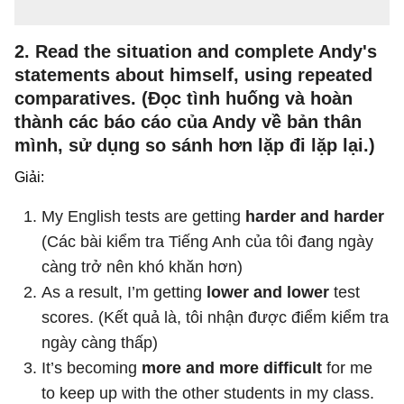
2
.
Read the situation and complete Andy's
statements about himself, using repeated
comparatives. (Đọc tình huống và hoàn
thành các báo cáo của Andy về bản thân
mình, sử dụng so sánh hơn lặp đi lặp lại.)
G
i
ải:
My English tests are getting
harder and harder
(Các bài kiểm tra Tiếng Anh của tôi đang ngày
càng trở nên khó khăn hơn
)
As a result, I’m getting
lower and lower
test
scores.
(
Kết quả là, tôi nhận được điểm kiểm tra
ngày càng thấp
)
It’
s becoming
more and more difficult
for me
to keep up with the other students in my class.