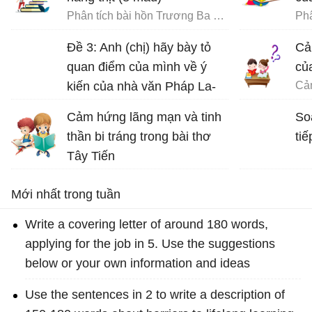
Phân tích bài hồn Trương Ba da hàng thịt - Văn mẫu 12
Phâ
Đề 3: Anh (chị) hãy bày tỏ
Cả
quan điểm của mình về ý
củ
kiến của nhà văn Pháp La-
bơ-ruy-e: “Khi một tác phẩm
Cảm hứng lãng mạn và tinh
So
nâng cao tinh thần ta lên và
thần bi tráng trong bài thơ
tiế
gợi cho ta những tình cảm
Tây Tiến
cao quý và can đảm,...
Bài thơ Tây Tiến - Văn 12
Mới nhất trong tuần
Write a covering letter of around 180 words,
applying for the job in 5. Use the suggestions
below or your own information and ideas
Use the sentences in 2 to write a description of