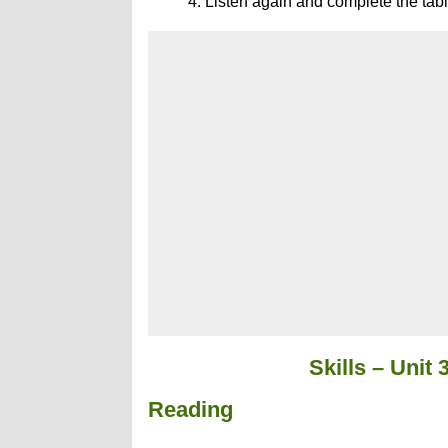
4. Listen again and complete the tab
Skills – Unit
Reading