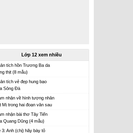
Lớp 12 xem nhiều
ân tích hồn Trương Ba da
ng thịt (8 mẫu)
ân tích bài hồn Trương Ba da hàng thịt - Văn
ân tích vẻ đẹp hung bạo
u 12
a Sông Đà
n mẫu 12
m nhận về hình tượng nhân
t Mị trong hai đoạn văn sau
ần lần, mấy năm qua…. Mị
n mẫu 12
m nhận bài thơ Tây Tiến
 ăn cho chết ngay, chứ
a Quang Dũng (4 mẫu)
ông buồn nhớ lại nữa”
m nhận Tây Tiến - Văn mẫu 12
 3: Anh (chị) hãy bày tỏ