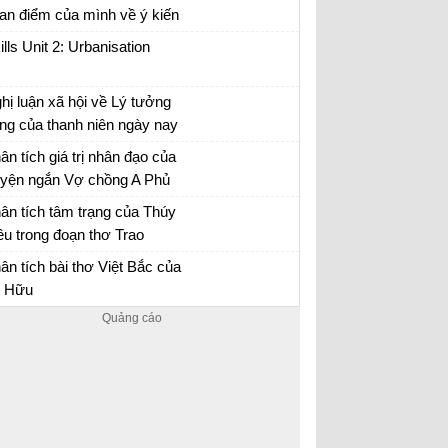
an điểm của mình về ý kiến
a nhà văn Pháp La-bơ-ruy-
ills Unit 2: Urbanisation
 “Khi một tác phẩm nâng cao
nh thần ta lên và gợi cho ta
hị luận xã hội về Lý tưởng
ững tình cảm cao quý và
ng của thanh niên ngày nay
n đảm,...
n mẫu 12
ân tích giá trị nhân đạo của
uyện ngắn Vợ chồng A Phủ
 chồng A Phủ - Văn mẫu 12
ân tích tâm trạng của Thúy
ều trong đoạn thơ Trao
yên
ân tích bài Trao duyên
ân tích bài thơ Việt Bắc của
 Hữu
ân tích Việt Bắc
Hướng dẫn học tốt tiếng Anh 12. Trả lời
đầy đủ, chi tiết các câu hỏi trong phần