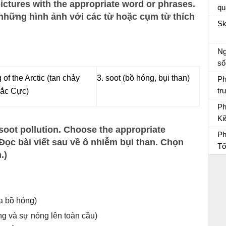
pictures with the appropriate word or phrases.
qu
những hình ảnh với các từ hoặc cụm từ thích
củ
Sk
e:
ti
Ng
nh
số
ca
Vă
 of the Arctic (tan chảy
3. soot (bồ hóng, bụi than)
Ph
tr
ắc Cực)
Vợ
Ph
Ki
 soot pollution. Choose the appropriate
du
Ph
Ph
(Đọc bài viết sau về ô nhiễm bụi than. Chọn
Tố
.)
Ph
ủa bồ hóng)
ng và sự nóng lên toàn cầu)