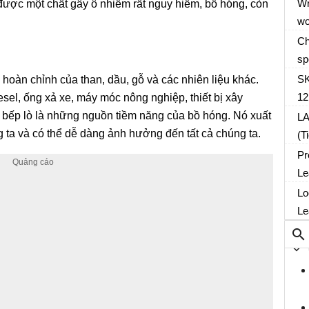
or
Wr
ược một chất gây ô nhiễm rất nguy hiểm, bồ hóng, còn
về
yo
wo
họ
ch
ad
Ch
in
di
sp
in
of
SK
 hoàn chỉnh của than, dầu, gỗ và các nhiên liệu khác.
it
12
el, ống xả xe, máy móc nông nghiệp, thiết bị xây
à bếp lò là những nguồn tiềm năng của bồ hóng. Nó xuất
L
 ta và có thể dễ dàng ảnh hưởng đến tất cả chúng ta.
(T
Pr
Le
Lo
Le