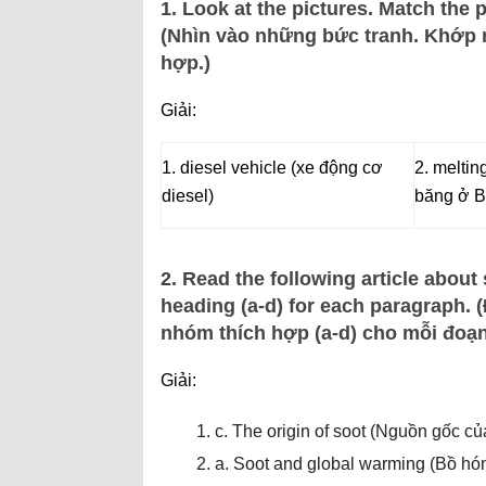
1. Look at the pictures. Match the 
(Nhìn vào những bức tranh. Khớp 
hợp.)
Giải:
1. diesel vehicle (xe động cơ
2. melting
diesel)
băng ở B
2. Read the following article about
heading (a-d) for each paragraph. 
nhóm thích hợp (a-d) cho mỗi đoạn
Giải:
c. The origin of soot (Nguồn gốc c
a. Soot and global warming (Bồ hó