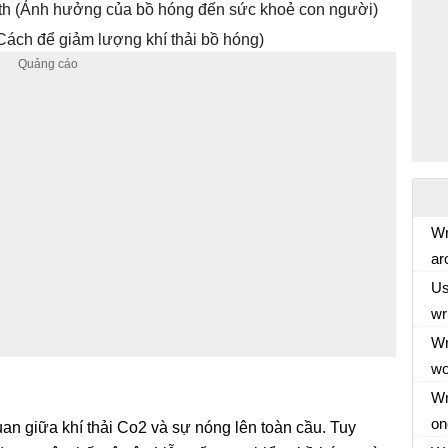
alth (Ảnh hưởng của bồ hóng đến sức khoẻ con người)
Cách để giảm lượng khí thải bồ hóng)
Wr
ar
th
Us
su
wr
ow
wo
Wr
le
wo
in
th
Wr
(S
le
on
uan giữa khí thải Co2 và sự nóng lên toàn cầu. Tuy
để
fo