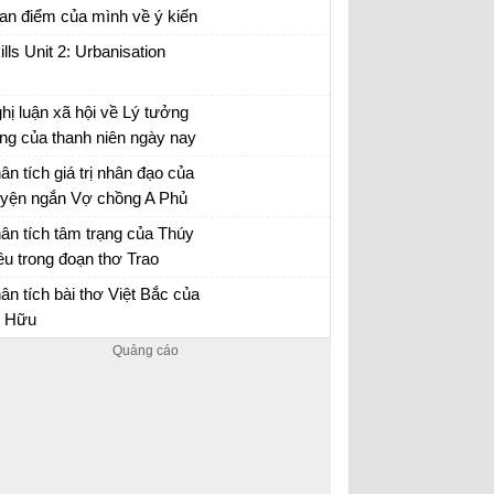
an điểm của mình về ý kiến
a nhà văn Pháp La-bơ-ruy-
ills Unit 2: Urbanisation
 “Khi một tác phẩm nâng cao
nh thần ta lên và gợi cho ta
hị luận xã hội về Lý tưởng
ững tình cảm cao quý và
ng của thanh niên ngày nay
n đảm,...
n mẫu 12
ân tích giá trị nhân đạo của
uyện ngắn Vợ chồng A Phủ
 chồng A Phủ - Văn mẫu 12
ân tích tâm trạng của Thúy
ều trong đoạn thơ Trao
yên
ân tích bài Trao duyên
ân tích bài thơ Việt Bắc của
 Hữu
ân tích Việt Bắc
Hướng dẫn học tốt tiếng Anh 12. Trả lời
đầy đủ, chi tiết các câu hỏi trong phần