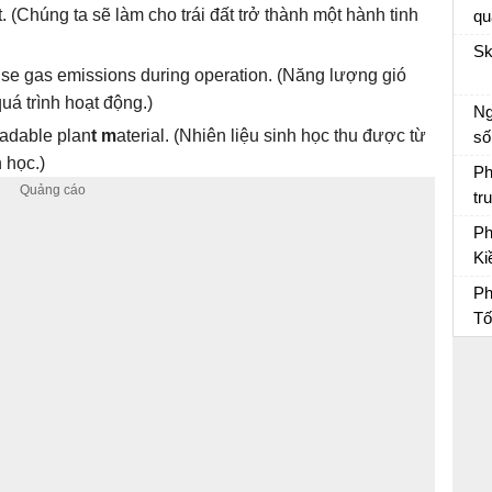
.
(
Chúng ta sẽ làm cho trái đất trở thành một hành tinh
qu
củ
Sk
e:
e gas emissions during operation.
(
Năng lượng gió
ti
quá trình hoạt động.
)
Ng
nh
radable plan
t m
aterial.
(
Nhiên liệu sinh học thu được từ
số
ca
Vă
 học.
)
Ph
tr
Vợ
Ph
Ki
du
Ph
Ph
Tố
Ph