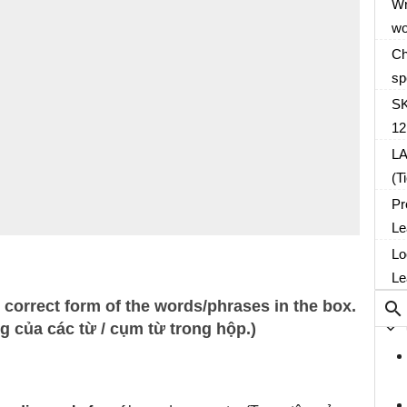
or
Wr
về
yo
wo
họ
ch
ad
Ch
in
di
sp
in
of
SK
it
12
L
(T
Pr
Le
Lo
Le
 correct form of the words/phrases in the box.
 của các từ / cụm từ trong hộp.)