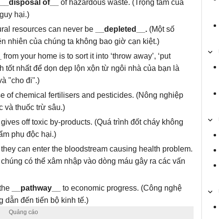
__disposal of
__
of hazardous waste. (
Trọng tâm của
nguy hại.
)
tural resources can never be
__depleted__.
(Một số
ên nhiên của chúng ta không bao giờ cạn kiệt.
)
_
from your home is to sort it into ‘throw away’, ‘put
h tốt nhất để dọn dẹp lộn xộn từ ngôi nhà của bạn là
à "cho đi".
)
e of chemical fertilisers and pesticides. (Nông nghiệp
 và thuốc trừ sâu.
)
 gives off toxic by-products. (Quá trình đốt cháy không
ẩm phụ độc hại.
)
t they can enter the bloodstream causing health problem.
 chúng có thể xâm nhập vào dòng máu gây ra các vấn
 the
__pathway__
to economic progress. (Công nghệ
dẫn đến tiến bộ kinh tế.
)