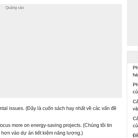
Ph
hà
Ph
Ph
mẫ
củ
Vă
Cả
tal issues.
(
Đây là cuốn sách hay nhất về các vấn đề
vậ
“L
Vă
Cả
sẽ
focus more on energy-saving projects.
(
Chúng tôi tin
củ
kh
Cả
u hơn vào dự án tiết kiệm năng lượng.
)
Đề