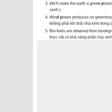
We'll make the earth a gree
n p
lanet
xanh.
)
Win
d p
ower produces no greenhous
không phải khí thải nhà kính trong 
Bio-fuels are obtained from biodeg
thực vật có khả năng phân hủy sinh