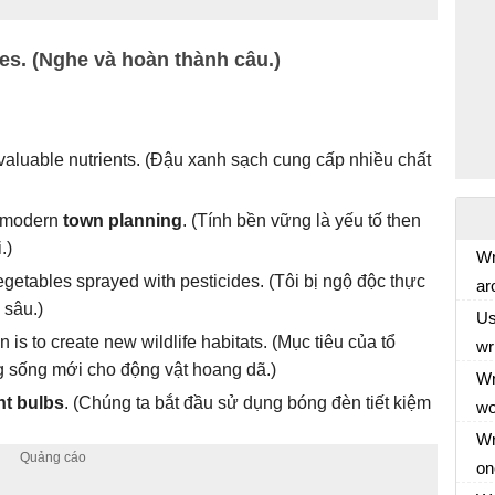
es. (Nghe và hoàn thành câu.)
valuable nutrients.
(
Đậu xanh sạch cung cấp nhiều chất
n modern
town planning
.
(
Tính bền vững là yếu tố then
.
)
Wr
egetables sprayed with pesticides.
(
Tôi bị ngộ độc thực
ar
 sâu.
)
th
Us
 is to create new wildlife habitats.
(
Mục tiêu của tổ
su
wr
g sống mới cho động vật hoang dã.)
ow
wo
Wr
ht bulbs
.
(
Chúng ta bắt đầu sử dụng bóng đèn tiết kiệm
le
wo
in
th
Wr
(S
le
on
để
fo