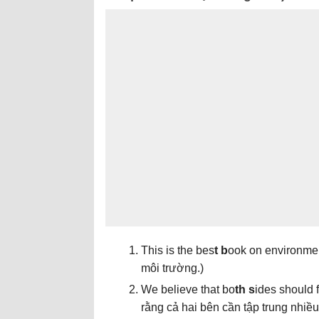
This is the bes
t b
ook on environmen
môi trường.
)
We believe that bo
th s
ides should 
rằng cả hai bên cần tập trung nhiề