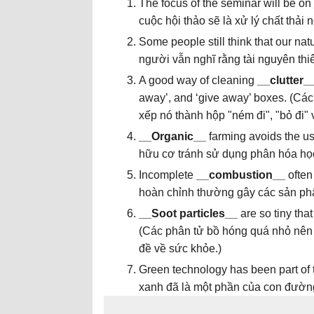
The focus of the seminar will be on
cuộc hội thảo sẽ là xử lý chất thải 
Some people still think that our na
người vẫn nghĩ rằng tài nguyên thi
A good way of cleaning
__clutter_
away’, and ‘give away’ boxes. (Các
xếp nó thành hộp "ném đi", "bỏ đi" v
__Organic__
farming avoids the us
hữu cơ tránh sử dụng phân hóa học
Incomplete
__combustion__
often
hoàn chỉnh thường gây các sản ph
__Soot particles__
are so tiny tha
(Các phân tử bồ hóng quá nhỏ nên
đề về sức khỏe.
)
Green technology has been part of
xanh đã là một phần của con đường 