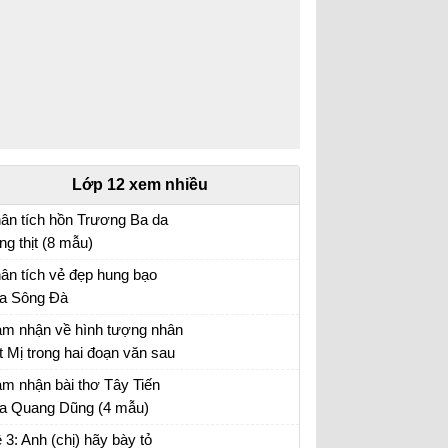
Lớp 12 xem nhiều
ân tích hồn Trương Ba da
ng thịt (8 mẫu)
ân tích bài hồn Trương Ba da hàng thịt - Văn
ân tích vẻ đẹp hung bạo
u 12
a Sông Đà
n mẫu 12
m nhận về hình tượng nhân
t Mị trong hai đoạn văn sau
ần lần, mấy năm qua…. Mị
n mẫu 12
m nhận bài thơ Tây Tiến
 ăn cho chết ngay, chứ
a Quang Dũng (4 mẫu)
ông buồn nhớ lại nữa”
m nhận Tây Tiến - Văn mẫu 12
 3: Anh (chị) hãy bày tỏ