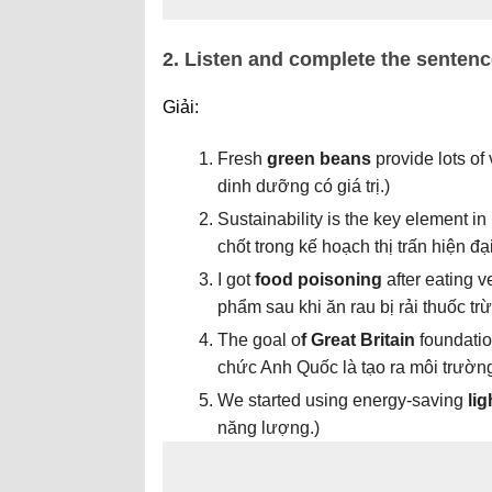
2. Listen and complete the sentenc
Giải:
Fresh
green beans
provide lots of 
dinh dưỡng có giá trị.
)
Sustainability is the key element i
chốt trong kế hoạch thị trấn hiện đại
I got
food poisoning
after eating v
phẩm sau khi ăn rau bị rải thuốc trừ
The goal o
f Great Britain
foundation
chức Anh Quốc là tạo ra môi trườn
We started using energy-saving
lig
năng lượng.
)