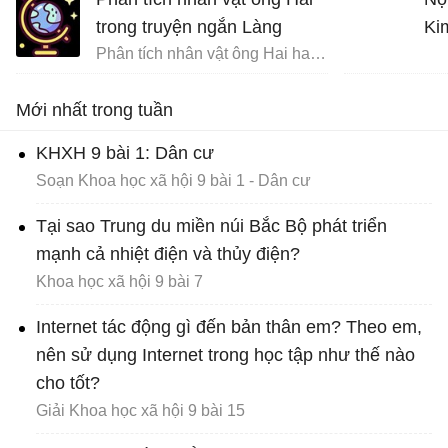
cùng ông về những ngày
trong truyện ngắn Làng
Ki
tháng đi tản cư
Phân tích nhân vật ông Hai hay nhất
Tưởng tượng gặp gỡ và trò chuyện với ông Hai
Mới nhất trong tuần
KHXH 9 bài 1: Dân cư
Soạn Khoa học xã hội 9 bài 1 - Dân cư
Tại sao Trung du miền núi Bắc Bộ phát triển
mạnh cả nhiệt điện và thủy điện?
Khoa học xã hội 9 bài 7
Internet tác động gì đến bản thân em? Theo em,
nên sử dụng Internet trong học tập như thế nào
cho tốt?
Giải Khoa học xã hội 9 bài 15