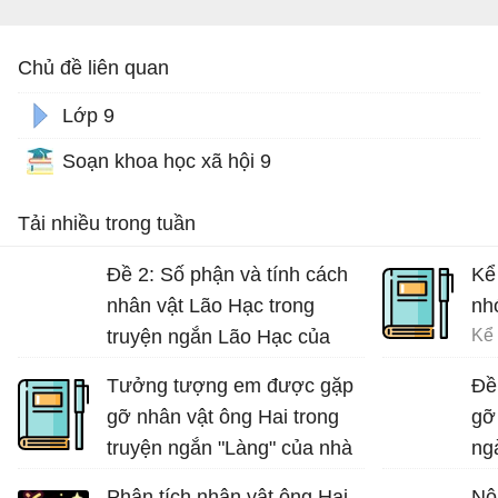
Chủ đề liên quan
Lớp 9
Soạn khoa học xã hội 9
Tải nhiều trong tuần
Đề 2: Số phận và tính cách
Kể
nhân vật Lão Hạc trong
nh
truyện ngắn Lão Hạc của
Nam Cao.
Tưởng tượng em được gặp
Đề
gỡ nhân vật ông Hai trong
gỡ
truyện ngắn "Làng" của nhà
ng
văn Kim Lân và trò chuyện
nh
Phân tích nhân vật ông Hai
Nộ