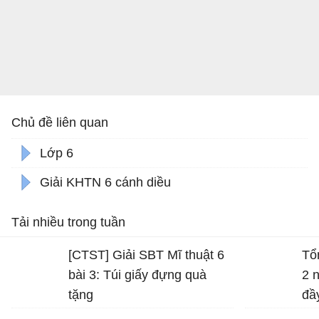
Chủ đề liên quan
Lớp 6
Giải KHTN 6 cánh diều
Tải nhiều trong tuần
[CTST] Giải SBT Mĩ thuật 6
Tổ
bài 3: Túi giấy đựng quà
2 
tặng
đầ