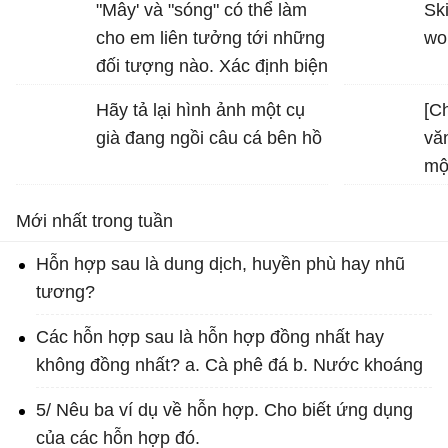
"Mây' và "sóng" có thể làm
Ski
cho em liên tưởng tới những
wo
đối tượng nào. Xác định biện
pháp tu từ được sử dụng
Hãy tả lại hình ảnh một cụ
[C
trong hình ảnh "bình minh
già đang ngồi câu cá bên hồ
vă
vàng", "vầng trăng bạc" và
mộ
nêu tác dụng của biện pháp
tu từ đó
Mới nhất trong tuần
Hỗn hợp sau là dung dịch, huyền phù hay nhũ
tương?
Các hỗn hợp sau là hỗn hợp đồng nhất hay
không đồng nhất? a. Cà phê đá b. Nước khoáng
5/ Nêu ba ví dụ về hỗn hợp. Cho biết ứng dụng
của các hỗn hợp đó.