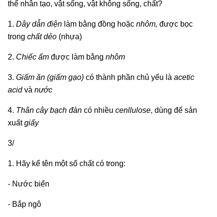
thể nhân tạo, vật sống, vật không sống, chất?
1.
Dây dẫn điện
làm bằng đồng hoặc
nhôm,
được bọc
trong
chất dẻo
(nhựa)
2.
Chiếc ấm
được làm bằng
nhôm
3.
Giấm ăn (giấm gạo)
có thành phần chủ yếu là
acetic
acid
và
nước
4.
Thân cây bạch đàn
có nhiều
cenllulose
, dùng để sản
xuất
giấy
3/
1. Hãy kể tên một số chất có trong:
- Nước biển
- Bắp ngô