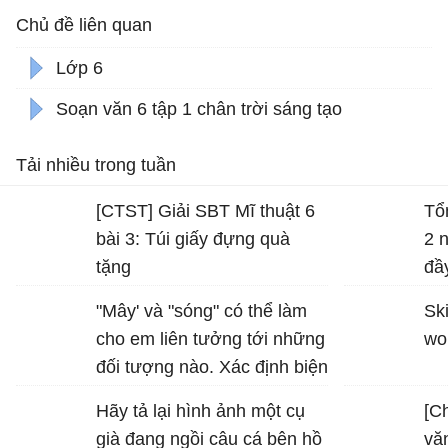
Chủ đề liên quan
Lớp 6
Soạn văn 6 tập 1 chân trời sáng tạo
Tải nhiều trong tuần
[CTST] Giải SBT Mĩ thuật 6
Tổ
bài 3: Túi giấy đựng quà
2 
tặng
đầ
"Mây' và "sóng" có thể làm
Ski
cho em liên tưởng tới những
wo
đối tượng nào. Xác định biện
pháp tu từ được sử dụng
Hãy tả lại hình ảnh một cụ
[C
trong hình ảnh "bình minh
già đang ngồi câu cá bên hồ
vă