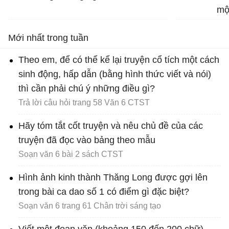
vàng", "vầng trăng bạc" và
mộ
nêu tác dụng của biện pháp
tu từ đó
Mới nhất trong tuần
Theo em, để có thể kể lại truyện cổ tích một cách
sinh động, hấp dẫn (bằng hình thức viết và nói)
thì cần phải chú ý những điều gì?
Trả lời câu hỏi trang 58 Văn 6 CTST
Hãy tóm tắt cốt truyện và nêu chủ đề của các
truyện đã đọc vào bảng theo mẫu
Soạn văn 6 bài 2 sách CTST
Hình ảnh kinh thành Thăng Long được gợi lên
trong bài ca dao số 1 có điểm gì đặc biệt?
Soạn văn 6 trang 61 Chân trời sáng tạo