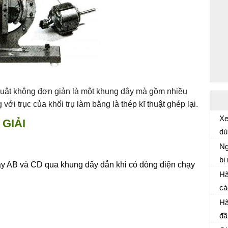
huật không đơn giản là một khung dây mà gồm nhiều
ới trục của khối trụ làm bằng là thép kĩ thuật ghép lại.
Xe
GIẢI
dù
ph
Ng
ch
bị
dây AB và CD qua khung dây dẫn khi có dòng điện chạy
lợ
nă
Hã
Vậ
nă
cá
đờ
tí
Hã
Vậ
cu
đã
họ