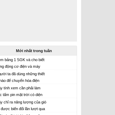
Mới nhất trong tuần
m bảng 1 SGK và cho biết
ng động cơ điện và máy
át điện để thực hiện việc
ười ta đã dùng những thiết
uyển hóa năng lượng có gì
 nào để chuyển hóa điện
i so với các máy khác. sgk
ng thành nhiệt năng, cơ
y tính xem cần phải làm
t lí 9 trang 164
ng, quang năng dùng trong
c tấm pin mặt trời có diện
i sống và sản xuất ? sgk
ch tổng cộng là bao nhiêu để
y chỉ ra năng lượng của gió
t lí 9 trang 163
ng cấp điện cho một trường
 được biến đổi lần lượt qua
c sử dụng 20 bóng đèn