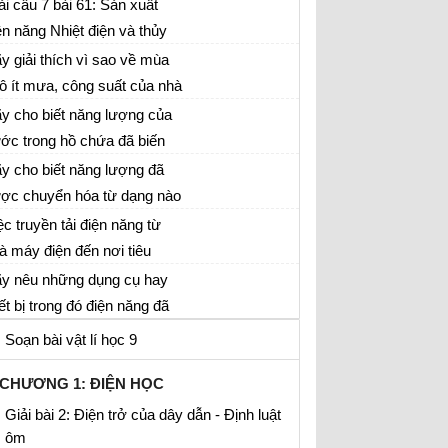
c bộ phận của máy như thế
ải câu 7 bài 61: Sản xuất
0W và 10 quạt điện 75W.
o để cuối cùng thành điện
ện năng Nhiệt điện và thủy
k Vật lí 9 trang 163
ng sgk Vật lí 9 trang 162
ện sgk Vật lí 9 trang 161
y giải thích vì sao về mùa
ô ít mưa, công suất của nhà
y thủy điện lại giảm đi. sgk
y cho biết năng lượng của
t lí 9 trang 161
ớc trong hồ chứa đã biến
i từ dạng nào sang dạng
y cho biết năng lượng đã
o qua các bộ phận: ống dẫn
ợc chuyển hóa từ dạng nào
ớc, tuabin, máy phát điện.
ng dạng nào từ lò đốt than
ệc truyền tải điện năng từ
k Vật lí 9 trang 161
a nồi hơi, trong tuabin và
à máy điện đến nơi tiêu
ong máy phát điện sgk Vật lí
ng được thực hiện như thế
y nêu những dụng cụ hay
trang 160
o ? Việc truyền tải đó có gì
iết bị trong đó điện năng đã
uận lợi hơn việc vận chuyển
ợc chuyển hóa thành cơ
Soạn bài vật lí học 9
an đá, dầu lửa, khí đốt. sgk
ng, nhiệt năng, quang năng,
t lí 9 trang 160
a năng. sgk Vật lí 9 trang
CHƯƠNG 1: ĐIỆN HỌC
0
Giải bài 2: Điện trở của dây dẫn - Định luật
ôm