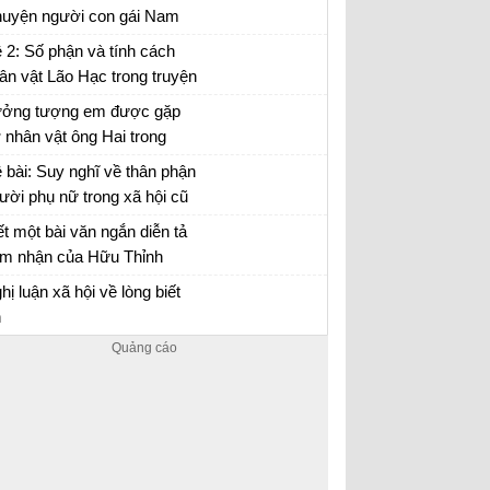
uyện người con gái Nam
ương
 lại Chuyện người con gái Nam Xương bằng
 2: Số phận và tính cách
i của nhân vật Vũ Nương
ân vật Lão Hạc trong truyện
ắn Lão Hạc của Nam Cao.
ởng tượng em được gặp
 nhân vật ông Hai trong
uyện ngắn "Làng" của nhà
ởng tượng gặp gỡ và trò chuyện với ông Hai
 bài: Suy nghĩ về thân phận
n Kim Lân và trò chuyện
ười phụ nữ trong xã hội cũ
ng ông về những ngày
a nhân vật Vũ Nương ở
ết một bài văn ngắn diễn tả
áng đi tản cư
uyện người con gái Nam
m nhận của Hữu Thỉnh
ơng của Nguyễn Dữ.
ước sự biến chuyển của đất
m nhận bài thơ Sang thu của Hữu Thỉnh
hị luận xã hội về lòng biết
ời lúc sang thu
n
n ý + Bài nghị luận xã hội về lòng biết ơn