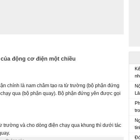
g của động cơ điện một chiều
Kể
nh
Kể
hận chính là nam châm tạo ra từ trường (bộ phận đứng
Nộ
tr
Lâ
 chạy qua (bộ phận quay). Bộ phận đứng yên được gọi
mi
Ph
tr
Ph
Ng
ừ trường và cho dòng điện chạy qua khung thì dưới tác
ti
quay.
Ng
Đó