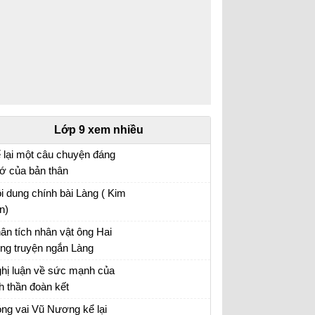
Lớp 9 xem nhiều
 lại một câu chuyện đáng
ớ của bản thân
 lại một câu chuyện đáng nhớ của bản thân
i dung chính bài Làng ( Kim
ong đó có sử dụng các yếu tố nghị luận và
n)
êu tả nội tâm
ân tích nhân vật ông Hai
ong truyện ngắn Làng
ân tích nhân vật ông Hai hay nhất
hị luận về sức mạnh của
nh thần đoàn kết
hị luận về tinh thần đoàn kết
ng vai Vũ Nương kể lại