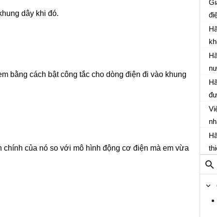
cá
Gi
10
khung dây khi đó.
nà
đi
sg
nă
đi
Hã
kh
má
Hã
Vậ
nư
em bằng cách bật công tắc cho dòng điện đi vào khung
đổ
Hã
nà
đư
nư
sa
Vi
sg
qu
nh
tr
dù
Hã
9 
nà
n chính của nó so với mô hình động cơ điện mà em vừa
th
th
đư
th
nă
Vậ
hó
16