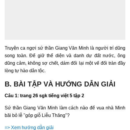
Truyện ca ngợi sứ thần Giang Văn Minh là người trí dũng
song toàn. Để giữ thể diện và danh dự đất nước, ông
dũng cảm, không sợ chết, dám đối lại một vế đối tràn đầy
lòng tự hào dân tộc.
B. BÀI TẬP VÀ HƯỚNG DẪN GIẢI
Câu 1: trang 26 sgk tiếng việt 5 tập 2
Sứ thần Giang Văn Minh làm cách nào để vua nhà Minh
bãi bỏ lễ "góp giỗ Liễu Thăng"?
=> Xem hướng dẫn giải