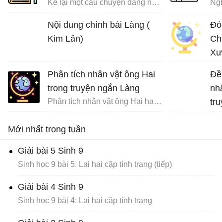
Kể lại một câu chuyện đáng nhớ của bản thân trong đó có sử dụng các yếu tố nghị luận và miêu tả nội tâm
Ngh
Nội dung chính bài Làng (
Đó
Kim Lân)
Ch
Xư
Phân tích nhân vật ông Hai
Đề
trong truyện ngắn Làng
nh
Phân tích nhân vật ông Hai hay nhất
tr
Na
Mới nhất trong tuần
Giải bài 5 Sinh 9
Sinh học 9 bài 5: Lai hai cặp tính trạng (tiếp)
Giải bài 4 Sinh 9
Sinh học 9 bài 4: Lai hai cặp tính trạng