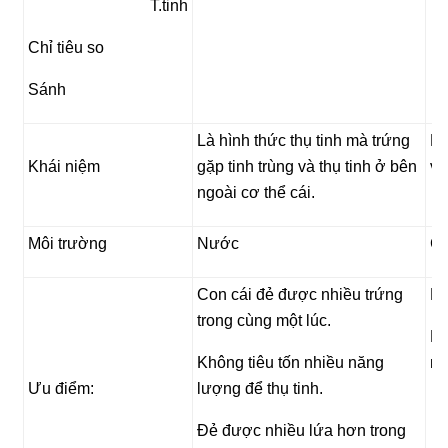
T.tinh
Chỉ tiêu so
Sánh
Là hình thức thụ tinh mà trứng
Là
Khái niệm
gặp tinh trùng và thụ tinh ở bên
và
ngoài cơ thể cái.
Môi trường
Nước
C
Con cái đẻ được nhiều trứng
Hi
trong cùng một lúc.
Hợ
Không tiêu tốn nhiều năng
mô
Ưu điểm:
lượng để thụ tinh.
Đẻ được nhiều lứa hơn trong