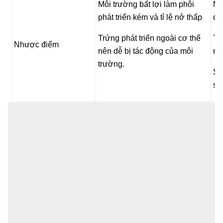
Môi trường bất lợi làm phôi
Ma
phát triển kém và tỉ lệ nở thấp
độ
Trứng phát triển ngoài cơ thể
Tố
Nhược điểm
nên dễ bị tác động của môi
nh
trường.
Sự
sứ