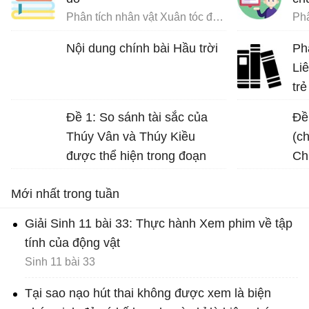
Phân tích nhân vật Xuân tóc đỏ trong Hạnh phúc của một tang gia
Nội dung chính bài Hầu trời
Ph
Li
trẻ
Đề 1: So sánh tài sắc của
Đề
Thúy Vân và Thúy Kiều
(c
được thể hiện trong đoạn
Ch
trích sau: “Đầu lòng hai ả tố
cù
Mới nhất trong tuần
nga… đi về mặc ai”.
Giải Sinh 11 bài 33: Thực hành Xem phim về tập
tính của động vật
Sinh 11 bài 33
Tại sao nạo hút thai không được xem là biện