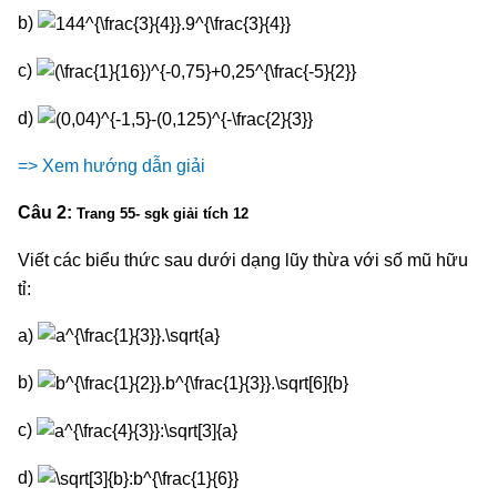
b)
c)
d)
=> Xem hướng dẫn giải
Câu 2:
Trang 55- sgk giải tích 12
Viết các biểu thức sau dưới dạng lũy thừa với số mũ hữu
tỉ:
a)
b)
c)
d)