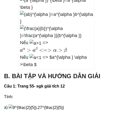
Nếu
=>
a
α
>
a
β
<=>
α
>
β
Nếu
=> $a^{\alpha }
\alpha
>\beta $
B. BÀI TẬP VÀ HƯỚNG DẪN GIẢI
Câu 1:
Trang 55- sgk giải tích 12
Tính:
a)