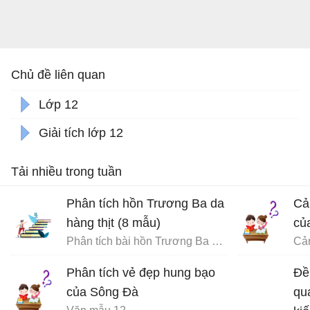
Chủ đề liên quan
Lớp 12
Giải tích lớp 12
Tải nhiều trong tuần
Phân tích hồn Trương Ba da
Cả
hàng thịt (8 mẫu)
củ
Phân tích bài hồn Trương Ba da hàng thịt - Văn mẫu 12
Phân tích vẻ đẹp hung bạo
Đề 
của Sông Đà
qu