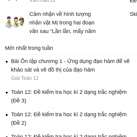
Văn mẫu 12
ki
bơ
Cảm nhận về hình tượng
Ski
nân
nhân vật Mị trong hai đoạn
gợ
văn sau “Lần lần, mấy năm
ca
qua…. Mị sẽ ăn cho chết
Mới nhất trong tuần
ngay, chứ không buồn nhớ
lại nữa”
Bài Ôn tập chương 1 - Ứng dụng đạo hàm để vẽ
Văn mẫu 12
khảo sát và vẽ đồ thị của đạo hàm
Giải Toán 12
Toán 12: Đề kiểm tra học kì 2 dạng trắc nghiệm
(Đề 3)
Toán 12: Đề kiểm tra học kì 2 dạng trắc nghiệm
(Đề 2)
Toán 12: Đề kiểm tra học kì 2 dạng trắc nghiệm