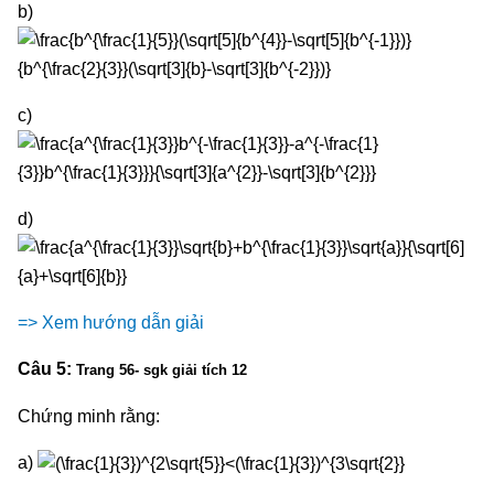
b)
c)
d)
=> Xem hướng dẫn giải
Câu 5:
Trang 56- sgk giải tích 12
Chứng minh rằng:
a)