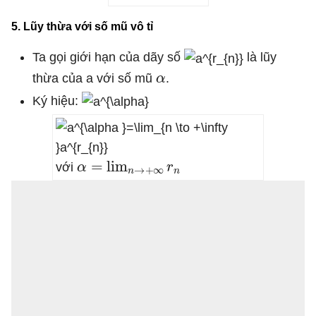
5. Lũy thừa với số mũ vô tỉ
Ta gọi giới hạn của dãy số
là lũy
α
thừa của a với số mũ
.
Ký hiệu:
α
=
lim
n
→
+
∞
r
n
với