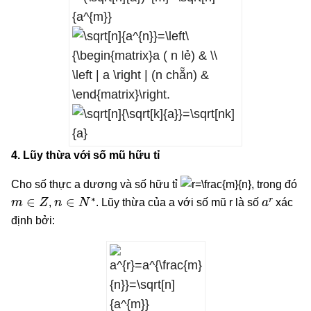
4. Lũy thừa với số mũ hữu tỉ
Cho số thực a dương và số hữu tỉ
, trong đó
m
∈
Z
n
∈
N
∗
a
r
,
. Lũy thừa của a với số mũ r là số
xác
định bởi: