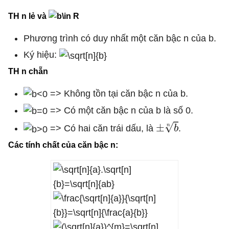
TH n lẻ và
Phương trình có duy nhất một căn bậc n của b.
Ký hiệu:
TH n chẵn
=> Không tồn tại căn bậc n của b.
=> Có một căn bậc n của b là số 0.
±
b
n
=> Có hai căn trái dấu, là
.
Các tính chất của căn bậc n: