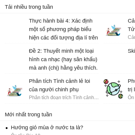
Tải nhiều trong tuần
Thực hành bài 4: Xác định
Cả
một số phương pháp biểu
Tử
hiện các đối tượng địa lí trên
bản đồ Địa lí 10 trang 17
Đề 2: Thuyết minh một loại
Ski
hình ca nhạc (hay sân khấu)
mà anh (chị) hằng yêu thích.
Phân tích Tình cảnh lẻ loi
Ph
của người chinh phụ
trị
Phân tích đoạn trích Tình cảnh lẻ loi của người chinh phụ
Ôn 
Mới nhất trong tuần
Hướng gió mùa ở nước ta là?