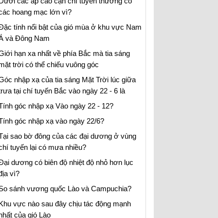
Dưới các áp cao cận chí tuyến thường có
các hoang mạc lớn vì?
Đặc tính nổi bật của gió mùa ở khu vực Nam
Á và Đông Nam
Giới hạn xa nhất về phía Bắc mà tia sáng
mặt trời có thể chiếu vuông góc
Góc nhập xạ của tia sáng Mặt Trời lúc giữa
trưa tại chí tuyến Bắc vào ngày 22 - 6 là
Tính góc nhập xạ Vào ngày 22 - 12?
Tính góc nhập xạ vào ngày 22/6?
Tại sao bờ đông của các đại dương ở vùng
chí tuyến lại có mưa nhiều?
Đại dương có biên độ nhiệt độ nhỏ hơn lục
địa vì?
So sánh vương quốc Lào và Campuchia?
Khu vực nào sau đây chịu tác động mạnh
nhất của gió Lào