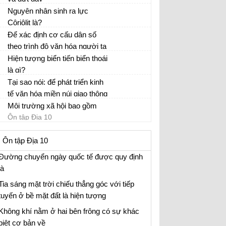
các miền khí hậu khô nóng và miền khí hậu
Ôn tập Địa 10
Nguyên nhân sinh ra lực
lạnh
Côriôlit là?
Địa bàn sinh sống của cư dân ở Địa Trung
Ôn tập Địa 10
Để xác định cơ cấu dân số
Hải là?
theo trình độ văn hóa người ta
So sánh hiện tượng uốn nếp và đứt gãy
thường dựa vào số liệu thống
Hiện tượng biển tiến biển thoái
Ôn tập Địa 10
kê tỉ lệ người biết chữ
là gì?
Nguyên nhân gây xói mòn đất
Ôn tập Địa 10
Tại sao nói: để phát triển kinh
Hai giai đoạn của vòng tuần hoàn nhỏ là
tế văn hóa miền núi giao thông
Nước nào đã phát minh ra hệ thống chữ cái
vận tải phải đi trước một
Môi trường xã hội bao gồm
Ôn tập Địa 10
A, B, C?
bước?
Ôn tập Địa 10
Nước nào đứng đầu trong cuộc phát kiến địa
Ôn tập Địa 10
lí?
Đường chuyển ngày quốc tế được quy định
là
Tia sáng mặt trời chiếu thẳng góc với tiếp
tuyến ở bề mặt đất là hiện tượng
Không khí nằm ở hai bên frông có sự khác
biệt cơ bản về