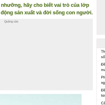
ổ nhưỡng, hãy cho biết vai trò của lớp
 động sản xuất và đời sống con người.
Th
số
đố
Đề
lí
ma
lá
Ph
ng
ng
Ph
Đề
ch
hì
mà
Cả