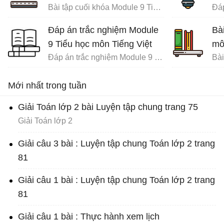
Bài tập cuối khóa Module 9 Tiểu Học đầy đủ
Đáp án trắc nghiệm Module
Bà
9 Tiểu học môn Tiếng Việt
mô
Đáp án trắc nghiệm Module 9 Tiểu học
Mới nhất trong tuần
Giải Toán lớp 2 bài Luyện tập chung trang 75
Giải Toán lớp 2
Giải câu 3 bài : Luyện tập chung Toán lớp 2 trang
81
Giải câu 1 bài : Luyện tập chung Toán lớp 2 trang
81
Giải câu 1 bài : Thực hành xem lịch