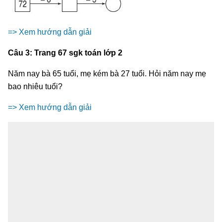
=> Xem hướng dẫn giải
Câu 3: Trang 67 sgk toán lớp 2
Năm nay bà 65 tuổi, mẹ kém bà 27 tuổi. Hỏi năm nay mẹ
bao nhiêu tuổi?
=> Xem hướng dẫn giải