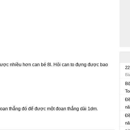
ược nhiều hơn can bé 8l. Hỏi can to đựng được bao
22
Bà
Bộ
To
Đề
Đề
nă
đoạn thẳng đó để được một đoạn thẳng dài 1dm.
Đề
6
Đề
nă
Đề