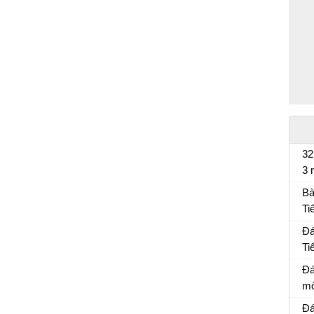
32
3 
Bà
Bà
Ti
Bà
Đá
Ti
Đá
Đá
mô
Đá
Đá