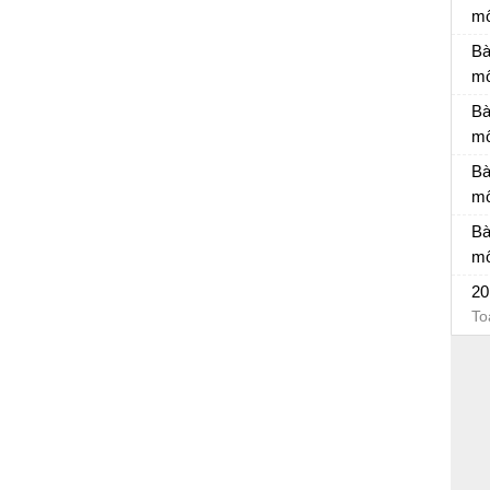
mô
Đá
Bà
mô
Bà
Bà
mô
Bà
Bà
mô
Bà
Bà
mô
Bà
20
To