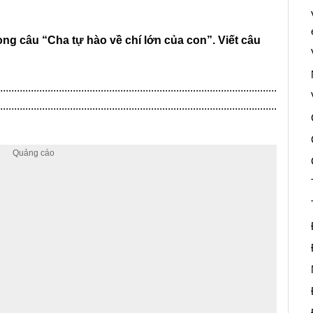
trong câu “Cha tự hào về chí lớn của con”. Viết câu
...................................................................................................
...................................................................................................