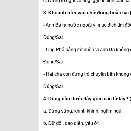
c. Đừng lo nghĩ về ông, gạt bỏ tính toán t
3. Khoanh tròn vào chữ đúng hoặc sai.
- Anh Ba ra nước ngoài vì mục đích tìm đô
Đúng/Sai
- Ông Phó bảng rất buồn vì anh Ba không c
Đúng/Sai
- Hai cha con đứng trò chuyện bên khung c
Đúng/Sai
4. Dòng nào dưới đây gồm các từ láy?
a. Sừng sững, khinh khỉnh, ngậm ngùi.
b. Dữ dội, đảo điên, yếu ớt.