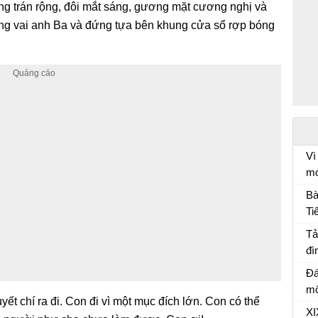
 trán rộng, đôi mắt sáng, gương mặt cương nghị và
g vai anh Ba và đứng tựa bên khung cửa sổ rợp bóng
Vì
mó
nh
Ôn
Bà
Ti
Bà
Tả
đì
Tả
Đá
mô
́t chí ra đi. Con đi vì một mục đích lớn. Con có thể
Đá
XI