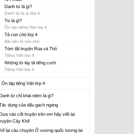
Tả con gà trống lớp 4 đạt điểm 10, 9
Danh từ là gì?
Loạng choạng nghĩa là gì?
Danh từ là gì lớp 4
Hãy hình dung và kể một câu chuyện thuộc
Từ là gì?
chủ điểm Thương người như thể thương
Ôn tập tiếng Việt lớp 4
thân
Tả con chó lớp 4
Đặt câu với từ râm ran?
Bài văn tả con chó
Tóm tắt truyện Rùa và Thỏ
Tính từ là gì lớp 4
Tiếng Việt lớp 4
Từ láy là gì lớp 4
Những từ láy tả tiếng cười
Đặt câu với từ vi vu?
Tiếng Việt lớp 4
Đặt câu với thành ngữ gan vàng dạ sắt?
Ôn tập tiếng Việt lớp 4
Đặt câu với từ kiên nhẫn
Danh từ chỉ khái niệm là gì?
Tác dụng của dấu gạch ngang
Dựa vào cốt truyện trên em hãy viết lại
truyện Cây Khế
Kể lại câu chuyện Ở vương quốc tương lai