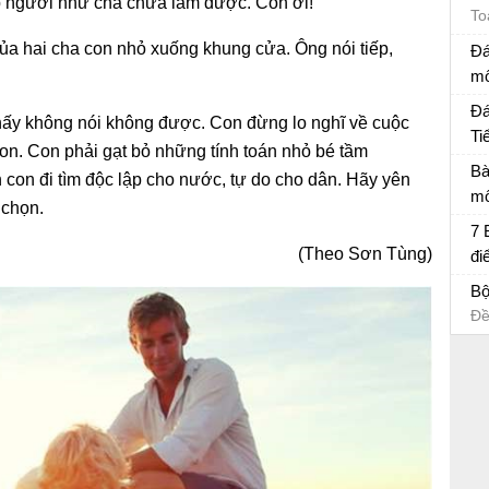
ớp người như cha chưa làm được. Con ơi!
To
ủa hai cha con nhỏ xuống khung cửa. Ông nói tiếp,
Đá
mô
Đá
Đá
 thấy không nói không được. Con đừng lo nghĩ về cuộc
Ti
con. Con phải gạt bỏ những tính toán nhỏ bé tầm
Đá
Bà
h con đi tìm độc lập cho nước, tự do cho dân. Hãy yên
mô
chọn.
Bà
7 
(Theo Sơn Tùng)
đi
Bà
Bộ
Đề