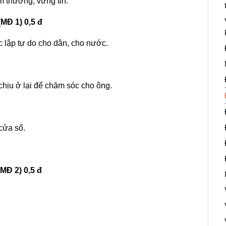
ầm thường, vững tin.
(MĐ 1) 0,5 đ
̣c lập tự do cho dân, cho nước.
hịu ở lại để chăm sóc cho ông.
ửa sổ.
 (MĐ 2) 0,5 đ