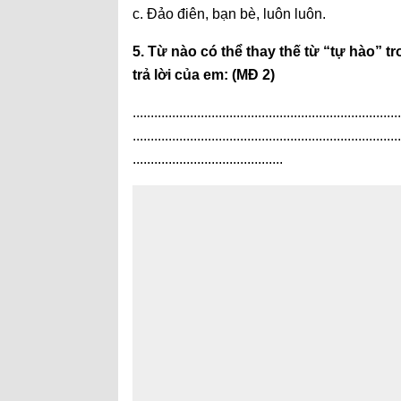
c. Đảo điên, bạn bè, luôn luôn.
5. Từ nào có thể thay thế từ “tự hào” 
trả lời của em: (MĐ 2)
...........................................................................
...........................................................................
..........................................