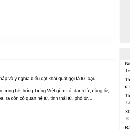
Bà
Ti
Bà
 và ý nghĩa biểu đạt khái quát gọi là từ loại.
Tả
đì
n trong hệ thống Tiếng Việt gồm có: danh từ, động từ,
Tả
Từ
oài ra còn có quan hệ từ, tình thái từ, phó từ…
Từ
XI
To
Đá