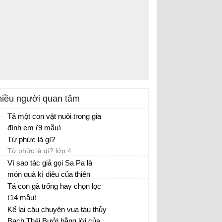
iều người quan tâm
Tả một con vật nuôi trong gia
đình em (9 mẫu)
Tả con vật lớp 4
Từ phức là gì?
Từ phức là gì? lớp 4
Vì sao tác giả gọi Sa Pa là
món quà kì diệu của thiên
nhiên?
Tả con gà trống hay chọn lọc
Ôn tập tiếng Việt lớp 4
(14 mẫu)
Tả con gà trống lớp 4 đạt điểm 10, 9
Kể lại câu chuyện vua tàu thủy
Bạch Thái Bưởi bằng lời của