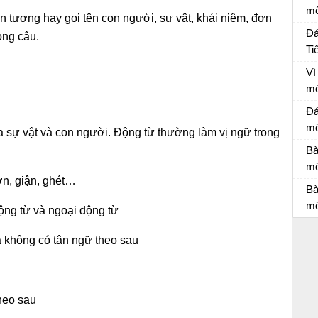
mô
iện tượng hay gọi tên con người, sự vật, khái niệm, đơn
Đá
Đá
ong câu.
Ti
Đá
Vì
mó
nh
Ôn
Đá
mô
của sự vật và con người. Động từ thường làm vị ngữ trong
Đá
Bà
mô
ờn, giận, ghét…
Bà
Bà
mô
ộng từ và ngoại động từ
Bà
à không có tân ngữ theo sau
heo sau