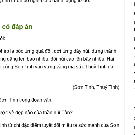
tính từ để bổ nghĩa cho danh, động từ đó.
ệt có đáp án
ỏi:
ép lạ bốc từng quả đồi, dời từng dãy núi, dựng thành
g dâng lên bao nhiêu, đồi núi cao lên bấy nhiêu. Hai
uối cùng Son Tinh vẫn vững vàng mà sức Thuỷ Tinh đã
(Sơn Tinh, Thuỷ Tinh)
Sơn Tinh trong đoạn văn.
ược vẻ đẹp nào của thần núi Tản?
tính từ chỉ đặc điểm tuyệt đối miêu tả sức mạnh của Sơn