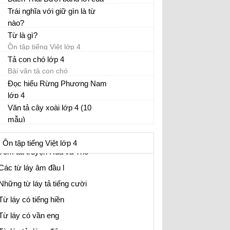
một chủ tàu người Pháp hoặc
Trái nghĩa với giữ gìn là từ
Ôn tập tiếng Việt lớp 4
người Hoa
nào?
Danh từ là gì?
Ôn tập tiếng Việt lớp 4
Từ là gì?
Động từ là gì
Ôn tập tiếng Việt lớp 4
Tính từ là gì
Tả con chó lớp 4
Bài văn tả con chó
Từ láy là gì
Đọc hiểu Rừng Phương Nam
Từ phức là gì?
lớp 4
Biện pháp tu từ trong bài Cô giáo lớp em
Tiếng Việt lớp 4
Văn tả cây xoài lớp 4 (10
mẫu)
Biện pháp tu từ trong bài Cổng làng
Tả cây xoài trong vườn nhà em
Những từ ghép có thanh ngã là gì?
Ôn tập tiếng Việt lớp 4
Tóm tắt truyện Rùa và Thỏ
Các từ láy âm đầu l
Những từ láy tả tiếng cười
Từ láy có tiếng hiền
Từ láy có vần eng