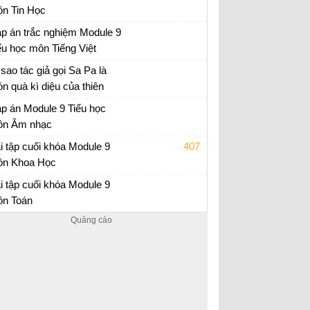
n Tin Học
p án trắc nghiệm Module 9 Tiểu học
p án trắc nghiệm Module 9
ểu học môn Tiếng Việt
p án trắc nghiệm Module 9 Tiểu học
 sao tác giả gọi Sa Pa là
n quà kì diệu của thiên
iên?
 tập tiếng Việt lớp 4
p án Module 9 Tiểu học
n Âm nhạc
p án trắc nghiệm Module 9 Tiểu học
i tập cuối khóa Module 9
407
n Khoa Học
i tập cuối khóa Module 9 Tiểu Học
i tập cuối khóa Module 9
n Toán
i tập cuối khóa Module 9 Tiểu Học