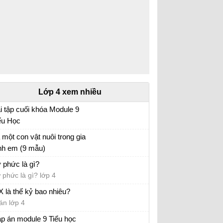
Lớp 4 xem nhiều
i tập cuối khóa Module 9
ểu Học
i tập cuối khóa Module 9 Tiểu Học đầy đủ
 một con vật nuôi trong gia
nh em (9 mẫu)
 con vật lớp 4
 phức là gì?
 phức là gì? lớp 4
X là thế kỷ bao nhiêu?
án lớp 4
p án module 9 Tiểu học