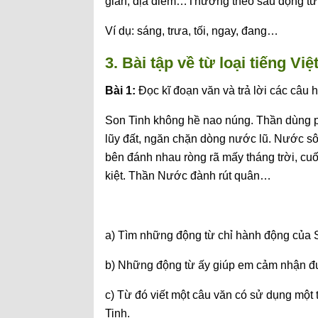
gian, địa điểm…Thường theo sau động từ, 
Ví dụ: sáng, trưa, tối, ngay, đang…
3. Bài tập về từ loại tiếng Vi
Bài 1:
Đọc kĩ đoạn văn và trả lời các câu h
Son Tinh không hề nao núng. Thần dùng ph
lũy đất, ngăn chặn dòng nước lũ. Nước sôn
bên đánh nhau ròng rã mấy tháng trời, c
kiệt. Thần Nước đành rút quân…
a) Tìm những động từ chỉ hành động của 
b) Những động từ ấy giúp em cảm nhận đ
c) Từ đó viết một câu văn có sử dụng một 
Tinh.