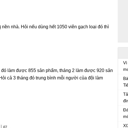
nền nhà. Hỏi nếu dùng hết 1050 viên gạch loại đó thì
Vì
mó
ội đó làm được 855 sản phẩm, tháng 2 làm được 920 sản
nh
Ôn
i cả 3 tháng đó trung bình mỗi người của đội làm
Bà
Ti
Bà
Tả
đì
Tả
Đá
mô
Đá
XI