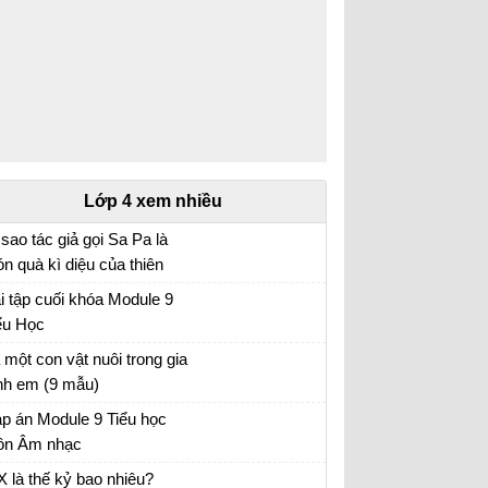
Lớp 4 xem nhiều
 sao tác giả gọi Sa Pa là
n quà kì diệu của thiên
iên?
 tập tiếng Việt lớp 4
i tập cuối khóa Module 9
ểu Học
i tập cuối khóa Module 9 Tiểu Học đầy đủ
 một con vật nuôi trong gia
nh em (9 mẫu)
 con vật lớp 4
Giải toàn bộ trong sgk toán lớp 4. Cẩm nang
p án Module 9 Tiểu học
làm bài tập toán lớp 6. Để học tốt toán 4. Ôn
n Âm nhạc
tập lý thuyết, kiến thức trọng tâm. Tất cả bài
p án trắc nghiệm Module 9 Tiểu học
X là thế kỷ bao nhiêu?
tập trong sgk toán 4 đều được hướng dẫn