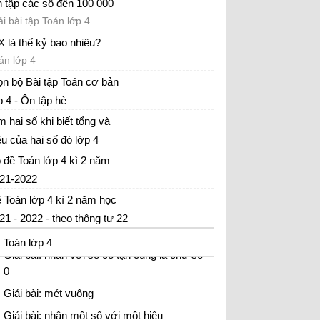
Giải bài: Tính chất kết hợp của phép cộng
 tập các số đến 100 000
ải bài tập Toán lớp 4
Giải bài: Tìm hai số khi biết tổng và hiệu
của hai số đó
X là thế kỷ bao nhiêu?
án lớp 4
Giải bài: Luyện tập chung - Toán 4 trang 48
ọn bộ Bài tập Toán cơ bản
Giải bài: Hai đường thẳng vuông góc
p 4 - Ôn tập hè
Giải bài: Vẽ hai đường thẳng vuông góc
án cơ bản lớp 4
m hai số khi biết tổng và
Giải bài: Thực hành vẽ hình chữ nhật
ệu của hai số đó lớp 4
Giải bài: Luyện tâp - Toán lớp 4 trang 55
i tập tìm hai số khi biết tổng và hiệu của hai
 đề Toán lớp 4 kì 2 năm
 đó
2. PHÉP NHÂN
21-2022
 thi cuối học kì 2 lớp 4
Giải bài: Nhân với số có một chữ số
 Toán lớp 4 kì 2 năm học
Giải bài: Nhân với 10, 100, 1 000, ... - Chia
21 - 2022 - theo thông tư 22
cho 10, 100, 1 000, ...
 thi học kì 2 lớp 4 môn Toán- có ma trận +
Toán lớp 4
p án
Giải bài: nhân với số có tận cùng là chữ số
0
Giải bài: mét vuông
Giải bài: nhân một số với một hiệu