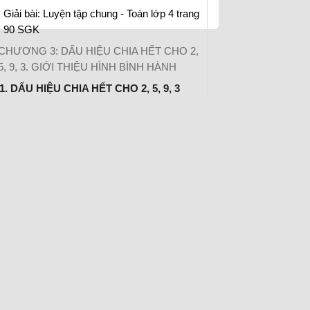
Giải bài: Luyện tập chung - Toán lớp 4 trang
90 SGK
CHƯƠNG 3: DẤU HIỆU CHIA HẾT CHO 2,
5, 9, 3. GIỚI THIỆU HÌNH BÌNH HÀNH
1. DẤU HIỆU CHIA HẾT CHO 2, 5, 9, 3
Giải bài: Dấu hiệu chia hết cho 2
Giải bài: Luyện tập - Toán lớp 4 trang 96
SGK
Giải bài: Dấu hiệu chia hết cho 3
Giải bài: Luyện tập chung - Toán lớp 4 trang
99 SGK
Giải bài: Luyện tập - Toán lớp 4 trang 100 -
101 SGK
2. GIỚI THIỆU HÌNH BÌNH HÀNH
Giải bài: Diện tích hình bình hành
CHƯƠNG 4: PHÂN SỐ - CÁC PHÉP TÍNH