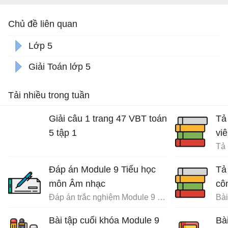
Chủ đề liên quan
Lớp 5
Giải Toán lớp 5
Tải nhiều trong tuần
Giải câu 1 trang 47 VBT toán
Tả
5 tập 1
vi
Tả 
Đáp án Module 9 Tiểu học
Tả
môn Âm nhạc
cô
Đáp án trắc nghiệm Module 9 Tiểu học
Bài
Bài tập cuối khóa Module 9
Bà